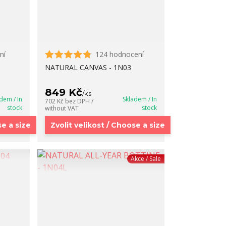
ní
124 hodnocení
NATURAL CANVAS - 1N03
849 Kč
/
ks
dem / In
Skladem / In
702 Kč
bez DPH /
stock
stock
without VAT
se a size
Zvolit velikost / Choose a size
Akce / Sale