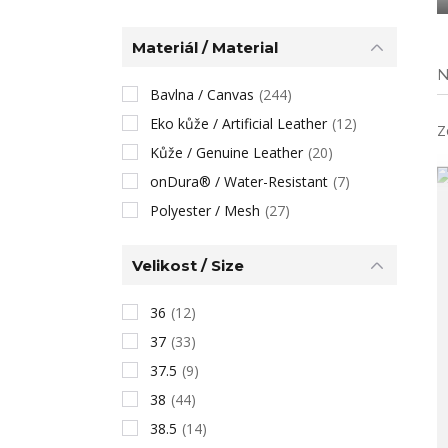
Materiál / Material
N
Bavlna / Canvas
(244)
Eko kůže / Artificial Leather
(12)
Z
Kůže / Genuine Leather
(20)
onDura® / Water-Resistant
(7)
Polyester / Mesh
(27)
Velikost / Size
36
(12)
37
(33)
37.5
(9)
38
(44)
38.5
(14)