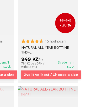
1 349 Kč
- 30 %
ní
15 hodnocení
NATURAL ALL-YEAR BOTTINE -
1N04L
949 Kč
/
ks
dem / In
Skladem / In
784 Kč
bez DPH /
stock
stock
without VAT
se a size
Zvolit velikost / Choose a size