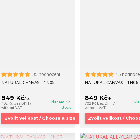
35 hodnocení
15 hodnoce
NATURAL CANVAS - 1N05
NATURAL CANVAS - 1N06
849 Kč
849 Kč
/
ks
/
ks
Skladem / In
Skla
702 Kč
bez DPH /
702 Kč
bez DPH /
stock
without VAT
without VAT
Zvolit velikost / Choose a size
Zvolit velikost / Choo