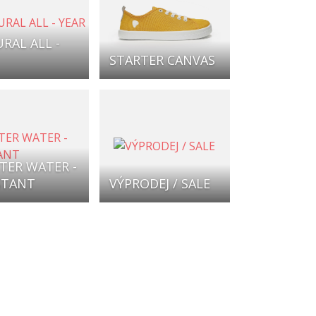
RAL ALL -
STARTER CANVAS
TER WATER -
STANT
VÝPRODEJ / SALE