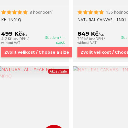
8 hodnocení
136 hodnoc
KH-1N01Q
NATURAL CANVAS - 1N01
499 Kč
849 Kč
/
ks
/
ks
Skladem / In
Skla
412 Kč
bez DPH /
702 Kč
bez DPH /
stock
without VAT
without VAT
Zvolit velikost / Choose a size
Zvolit velikost / Choo
Akce / Sale