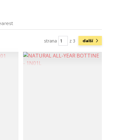
earest
strana
z 3
další