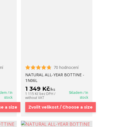
ní
70 hodnocení
NATURAL ALL-YEAR BOTTINE -
1N06L
1 349 Kč
/
ks
dem / In
Skladem / In
1 115 Kč
bez DPH /
stock
stock
without VAT
se a size
Zvolit velikost / Choose a size