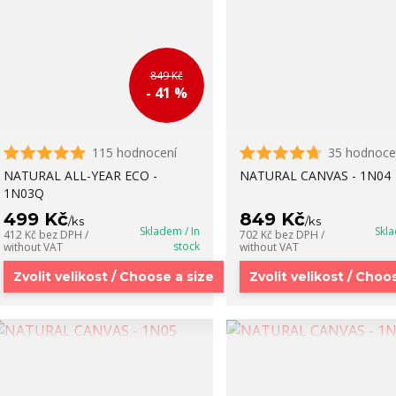
849 Kč
- 41 %
115 hodnocení
35 hodnoce
NATURAL ALL-YEAR ECO -
NATURAL CANVAS - 1N04
1N03Q
499 Kč
849 Kč
/
ks
/
ks
Skladem / In
Skla
412 Kč
bez DPH /
702 Kč
bez DPH /
stock
without VAT
without VAT
Zvolit velikost / Choose a size
Zvolit velikost / Choo