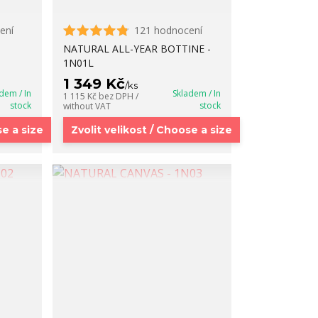
ení
121 hodnocení
NATURAL ALL-YEAR BOTTINE -
1N01L
1 349 Kč
/
ks
dem / In
Skladem / In
1 115 Kč
bez DPH /
stock
stock
without VAT
se a size
Zvolit velikost / Choose a size