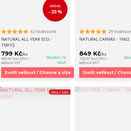
999 Kč
- 20 %
62 hodnocení
29 hodnoce
NATURAL ALL-YEAR ECO -
NATURAL CANVAS - 1N02
1N01Q
799 Kč
849 Kč
/
ks
/
ks
Skladem / In
Skla
660 Kč
bez DPH /
702 Kč
bez DPH /
stock
without VAT
without VAT
Zvolit velikost / Choose a size
Zvolit velikost / Choo
Akce / Sale