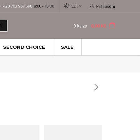
+420 703 967 698
8:00 - 15:00
CZK
Přihlášení
0
ks
za
0,00 Kč
t
SECOND CHOICE
SALE