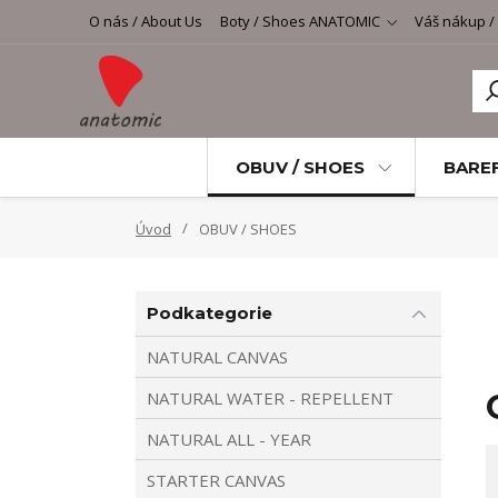
O nás / About Us
Boty / Shoes ANATOMIC
Váš nákup /
OBUV / SHOES
BARE
Úvod
OBUV / SHOES
Podkategorie
NATURAL CANVAS
NATURAL WATER - REPELLENT
NATURAL ALL - YEAR
STARTER CANVAS