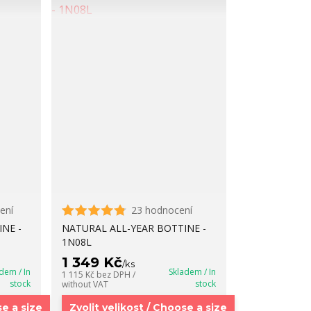
ení
23 hodnocení
NE -
NATURAL ALL-YEAR BOTTINE -
1N08L
1 349 Kč
/
ks
dem / In
Skladem / In
1 115 Kč
bez DPH /
stock
stock
without VAT
se a size
Zvolit velikost / Choose a size