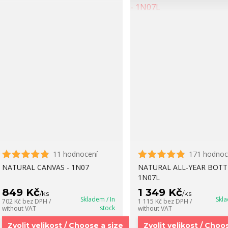
11 hodnocení
171 hodnoc
NATURAL CANVAS - 1N07
NATURAL ALL-YEAR BOTTI
1N07L
849 Kč
1 349 Kč
/
ks
/
ks
Skladem / In
Skla
702 Kč
bez DPH /
1 115 Kč
bez DPH /
stock
without VAT
without VAT
Zvolit velikost / Choose a size
Zvolit velikost / Choo