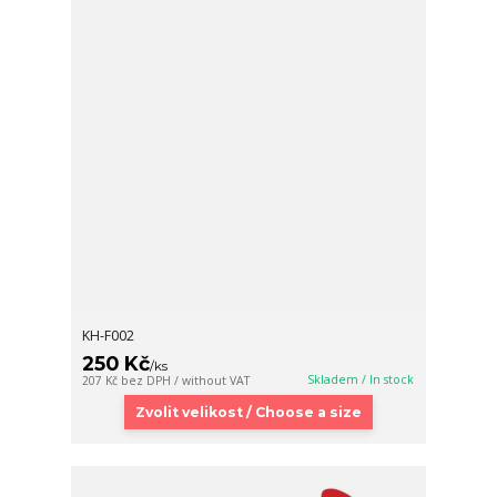
KH-F002
250 Kč
/
ks
Skladem / In stock
207 Kč
bez DPH / without VAT
Zvolit velikost / Choose a size