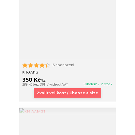
6 hodnocení
KH-AM13
350 Kč
/
ks
Skladem / In stock
289 Kč
bez DPH / without VAT
Zvolit velikost / Choose a size