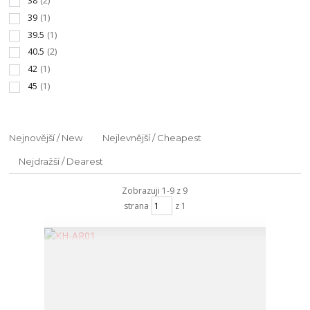
38
(2)
39
(1)
39.5
(1)
40.5
(2)
42
(1)
45
(1)
Nejnovější / New
Nejlevnější / Cheapest
Nejdražší / Dearest
Zobrazuji 1-9 z 9
strana
z 1