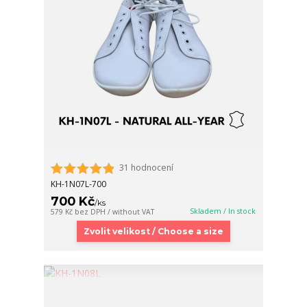
31 hodnocení
KH-1N07L-700
700 Kč
/
ks
Skladem / In stock
579 Kč
bez DPH / without VAT
Zvolit velikost / Choose a size