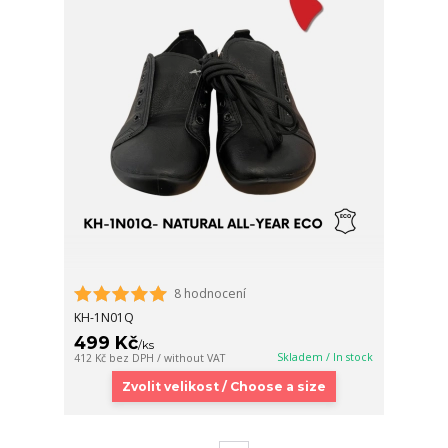
8 hodnocení
KH-1N01Q
499 Kč
/
ks
Skladem / In stock
412 Kč
bez DPH / without VAT
Zvolit velikost / Choose a size