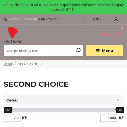
Od 15. do 23.8. DOVOLENÁ. Vaše objednávky začneme zpracovávat od
pondělí 24.8.
+420 703 967 698
8:00 - 15:00
CZK
0
0,00 Kč
Menu
Úvod
SECOND CHOICE
SECOND CHOICE
Cena:
Od
Do
Kč
Kč