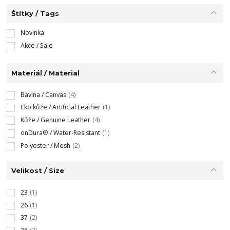
Štítky / Tags
Novinka
Akce / Sale
Materiál / Material
Bavlna / Canvas
(4)
Eko kůže / Artificial Leather
(1)
Kůže / Genuine Leather
(4)
onDura® / Water-Resistant
(1)
Polyester / Mesh
(2)
Velikost / Size
23
(1)
26
(1)
37
(2)