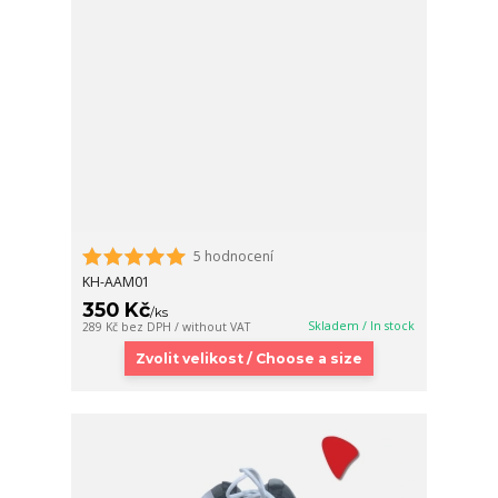
5 hodnocení
KH-AAM01
350 Kč
/
ks
Skladem / In stock
289 Kč
bez DPH / without VAT
Zvolit velikost / Choose a size