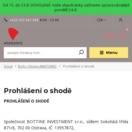
Od 15. do 23.8. DOVOLENÁ. Vaše objednávky začneme zpracovávat od
pondělí 24.8.
+420 703 967 698
8:00 - 15:00
CZK
0
0,00 Kč
Menu
Úvod
Boty / Shoes ANATOMIC
Prohlášení o shodě
Prohlášení o shodě
PROHLÁŠENÍ O SHODĚ
Společnost BOTTINE INVESTMENT s.r.o., sídlem Sokolská třída
871/6, 702 00 Ostrava, IČ:
13957872
,