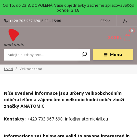
Od 15. do 23.8. DOVOLENÁ. Vaše objednávky začneme zpracovávat od
pondělí 24.8.
+420 703 967 698
8:00 - 15:00
CZK
0
0,00 Kč
Menu
Úvod
Velkoobchod
Níže uvedené informace jsou určeny velkoobchodním
odběratelům a zájemcům o velkoobchodní odběr zboží
značky ANATOMIC
Kontakty:
+420 703 967 698, info@anatomic4all.eu
Informations set below are valid to anyone interested in