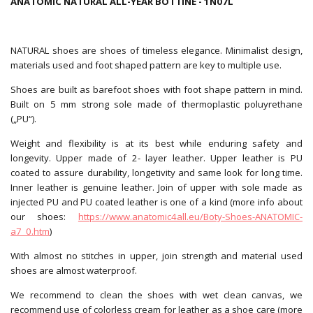
ANATOMIC NATURAL ALL-YEAR BOTTINE - 1N07L
NATURAL shoes are shoes of timeless elegance. Minimalist design,
materials used and foot shaped pattern are key to multiple use.
Shoes are built as barefoot shoes with foot shape pattern in mind.
Built on 5 mm strong sole made of thermoplastic poluyrethane
(„PU“).
Weight and flexibility is at its best while enduring safety and
longevity. Upper made of 2- layer leather. Upper leather is PU
coated to assure durability, longetivity and same look for long time.
Inner leather is genuine leather. Join of upper with sole made as
injected PU and PU coated leather is one of a kind (more info about
our shoes:
https://www.anatomic4all.eu/Boty-Shoes-ANATOMIC-
a7_0.htm
)
With almost no stitches in upper, join strength and material used
shoes are almost waterproof.
We recommend to clean the shoes with wet clean canvas, we
recommend use of colorless cream for leather as a shoe care (more