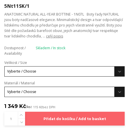
5Nt11SK/1
ANATOMIC NATURAL ALL-YEAR BOTTINE - 1N07L Boty řady NATURAL
jsou boty nadčasové elegance. Minimalistický design a tvar odpovídající
lidskému chodidlu je předurčuje pro jejich všestranné využití. Boty jsou
šité dle požadavků barefoot obuvi, jejich anatomický tvar respektuje
tvar lidského chodidla, ...
celý popis
Dostupnost /
Skladem / In stock
Availability
Velikost / Size
Materiál / Material
1 349 Kč
/
ks
1 115 Kč
bez DPH
Přidat do košíku / Add to basket