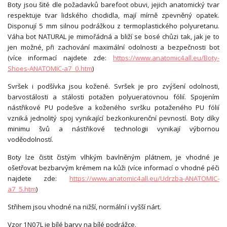
Boty jsou šité dle požadavků barefoot obuvi, jejich anatomický tvar
respektuje tvar lidského chodidla, mají mírně zpevněný opatek.
Disponují 5 mm silnou podrážkou z termoplastického polyuretanu.
Váha bot NATURAL je mimořádná a bliží se bosé chůzi tak, jak je to
jen možné, při zachování maximální odolnosti a bezpečnosti bot
(více informací najdete zde:
https://www.anatomic4all.eu/Boty-
Shoes-ANATOMIC-a7_0.htm
)
Svršek i podšívka jsou kožené. Svršek je pro zvýšení odolnosti,
barvostálosti a stálosti potažen polyueratovnou fólií. Spojením
nástřikové PU podešve a koženého svršku potaženého PU fólií
vzniká jednolitý spoj vynikající bezkonkurenční pevností. Boty díky
minimu švů a nástřikové technologii vynikají výbornou
voděodolností.
Boty lze čistit čistým vlhkým bavlněným plátnem, je vhodné je
ošetřovat bezbarvým krémem na kůži (více informací o vhodné péči
najdete zde:
https://www.anatomic4all.eu/Udrzba-ANATOMIC-
a7_5.htm
)
Střihem jsou vhodné na nižší, normální i vyšší nárt.
Vzor 1N07L je bílé barvy na bílé podrážce.