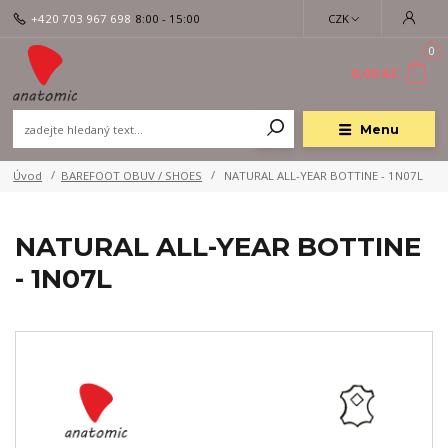
+420 703 967 698
8:00 - 15:00
CZK
0
0,00 Kč
Menu
Úvod
BAREFOOT OBUV / SHOES
NATURAL ALL-YEAR BOTTINE - 1N07L
NATURAL ALL-YEAR BOTTINE
- 1N07L