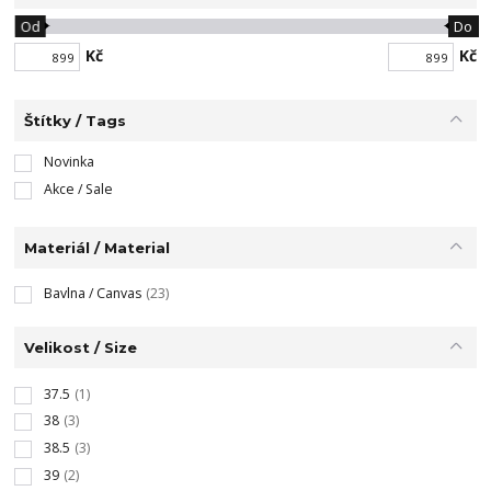
Od
Do
Kč
Kč
Štítky / Tags
Novinka
Akce / Sale
Materiál / Material
Bavlna / Canvas
(23)
Velikost / Size
37.5
(1)
38
(3)
38.5
(3)
39
(2)