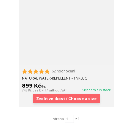
62 hodnocení
NATURAL WATER-REPELLENT - 1NR05C
899 Kč
/
ks
Skladem / In stock
743 Kč
bez DPH / without VAT
Zvolit velikost / Choose a size
strana
z 1