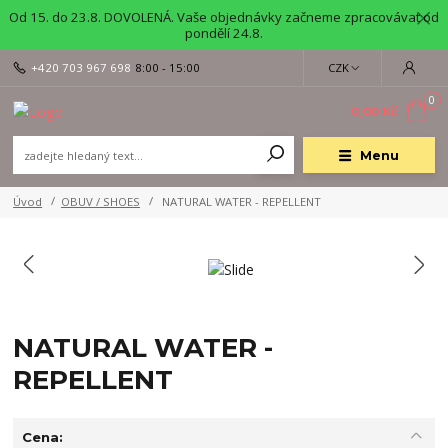
Od 15. do 23.8. DOVOLENÁ. Vaše objednávky začneme zpracovávat od
pondělí 24.8.
+420 703 967 698
8:00 - 15:00
CZK
0
0,00 Kč
Menu
Úvod
OBUV / SHOES
NATURAL WATER - REPELLENT
NATURAL WATER -
REPELLENT
Cena: