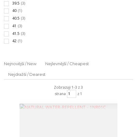
39.5
(3)
40
(1)
40.5
(3)
41
(3)
41.5
(3)
42
(1)
Nejnovější / New
Nejlevnější / Cheapest
Nejdražší / Dearest
Zobrazuji 1-3 z 3
strana
z 1