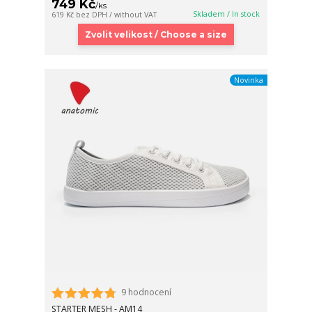
749 Kč
/
ks
Skladem / In stock
619 Kč
bez DPH / without VAT
Zvolit velikost / Choose a size
Novinka
9 hodnocení
STARTER MESH - AM14