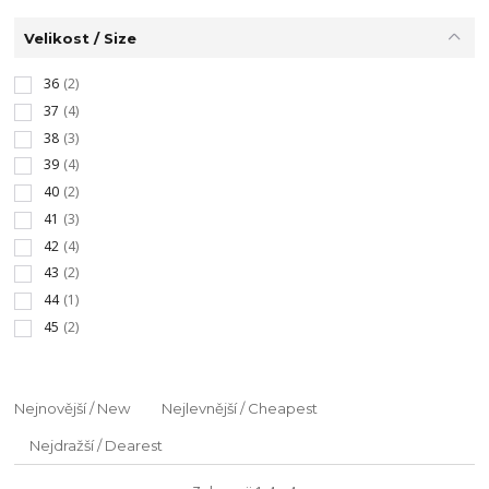
Velikost / Size
36
(2)
37
(4)
38
(3)
39
(4)
40
(2)
41
(3)
42
(4)
43
(2)
44
(1)
45
(2)
Nejnovější / New
Nejlevnější / Cheapest
Nejdražší / Dearest