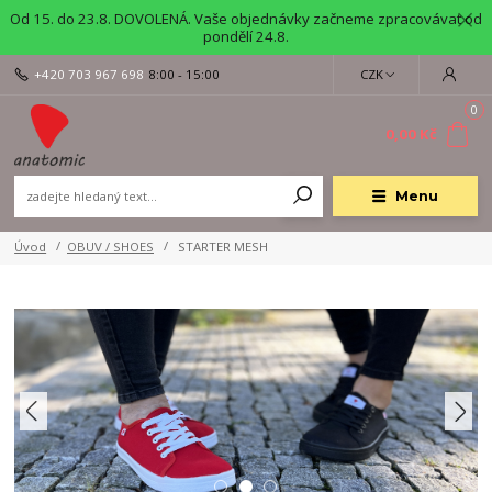
Od 15. do 23.8. DOVOLENÁ. Vaše objednávky začneme zpracovávat od
pondělí 24.8.
+420 703 967 698
8:00 - 15:00
CZK
0
0,00 Kč
Menu
Úvod
OBUV / SHOES
STARTER MESH