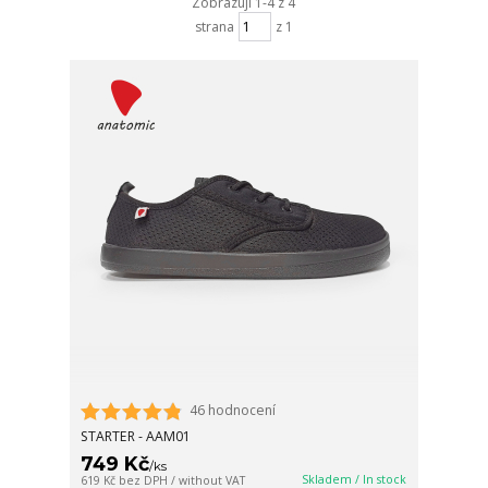
Zobrazuji 1-4 z 4
strana
z 1
46 hodnocení
STARTER - AAM01
749 Kč
/
ks
Skladem / In stock
619 Kč
bez DPH / without VAT