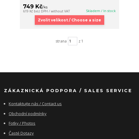
749 Kč
/
ks
Skladem / In stock
619 Kč
bez DPH / without VAT
Zvolit velikost / Choose a size
strana
z 1
ZÁKAZNICKÁ PODPORA / SALES SERVICE
Kontaktujte nás / Contact us
Obchodní podmínky
Fotky / Photos
Časté Dotazy