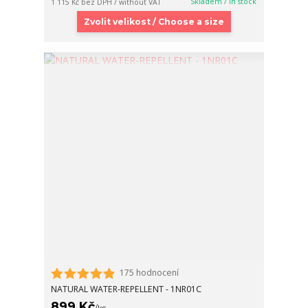
Skladem / In stock
1 115 Kč
bez DPH / without VAT
Zvolit velikost / Choose a size
175 hodnocení
NATURAL WATER-REPELLENT - 1NR01C
899 Kč
/
ks