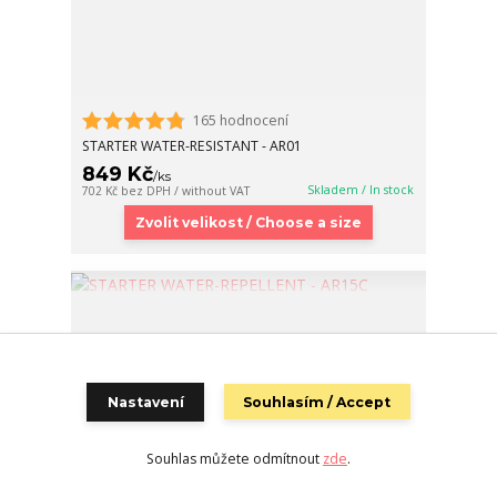
165 hodnocení
STARTER WATER-RESISTANT - AR01
849 Kč
/
ks
Skladem / In stock
702 Kč
bez DPH / without VAT
Zvolit velikost / Choose a size
Nastavení
Souhlasím / Accept
Souhlas můžete odmítnout
zde
.