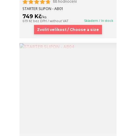
88 hodnocení
STARTER SLIPON - AB01
749 Kč
/
ks
Skladem / In stock
619 Kč
bez DPH / without VAT
Zvolit velikost / Choose a size