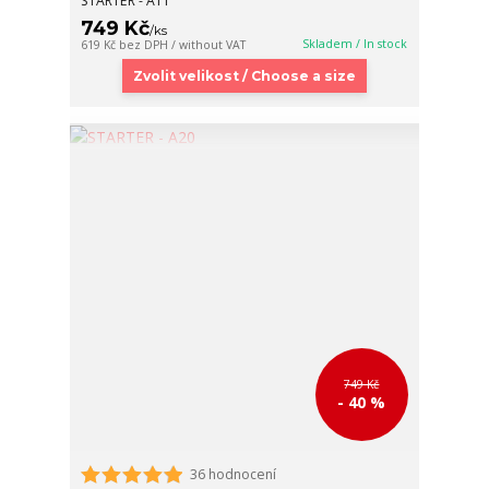
STARTER - A11
749 Kč
/
ks
Skladem / In stock
619 Kč
bez DPH / without VAT
Zvolit velikost / Choose a size
749 Kč
- 40 %
36 hodnocení