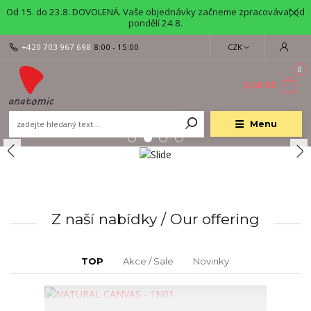
Od 15. do 23.8. DOVOLENÁ. Vaše objednávky začneme zpracovávat od
pondělí 24.8.
+420 703 967 698
8:00 - 15:00
CZK
0
0,00 Kč
Menu
Z naší nabídky / Our offering
TOP
Akce / Sale
Novinky