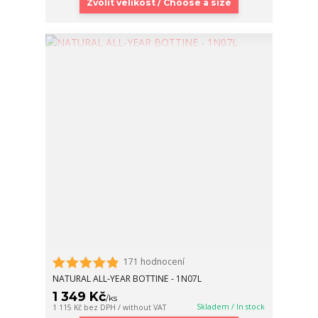
Zvolit velikost / Choose a size
171 hodnocení
NATURAL ALL-YEAR BOTTINE - 1N07L
1 349 Kč
/
ks
Skladem / In stock
1 115 Kč
bez DPH / without VAT