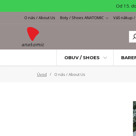
Od 15. d
O nás / About Us
Boty / Shoes ANATOMIC
Váš nákup /
OBUV / SHOES
BARE
Úvod
O nás / About Us