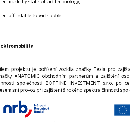
made by state-of-art technology;
affordable to wide public.
lektromobilita
ílem projektu je pořízení vozidla značky Tesla pro zajiš
načky ANATOMIC obchodním partnerům a zajištění osobn
innosti společnosti BOTTINE INVESTMENT s.r.o. po cel
ezemisní provoz při zajištění širokého spektra činnosti spol