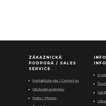
ZÁKAZNICKÁ
INF
PODPORA / SALES
INF
SERVICE
O nás
Kontaktujte nás / Contact us
Živo
Obchodní podmínky
Údrž
Fotky / Photos
Life