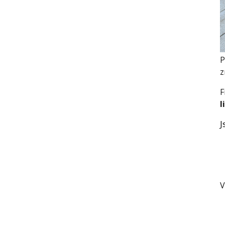
P
z
F
l
J
V