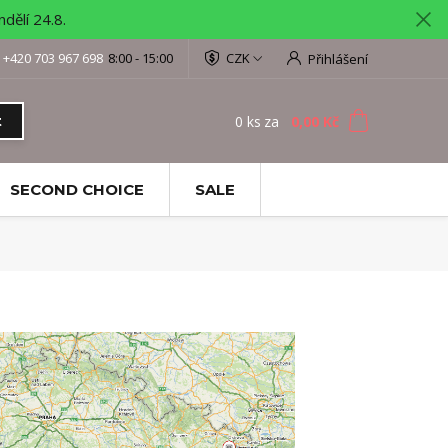
ělí 24.8.
+420 703 967 698
8:00 - 15:00
CZK
Přihlášení
0
ks
za
0,00 Kč
t
SECOND CHOICE
SALE