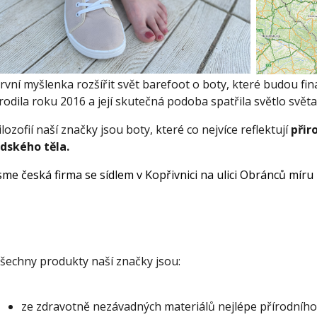
rvní myšlenka rozšířit svět barefoot o boty, které budou fin
rodila roku 2016 a její skutečná podoba spatřila světlo světa
ilozofií naší značky jsou boty, které co nejvíce reflektují
přir
idského těla.
sme česká firma se sídlem v Kopřivnici na ulici Obránců míru
šechny produkty naší značky jsou:
ze zdravotně nezávadných materiálů nejlépe přírodníh