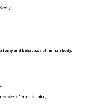
výroby;
atomy and behaviour of human body
.
e;
inciples of ethics in mind;