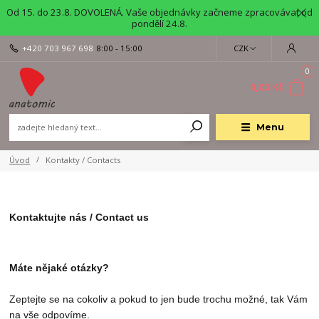
Od 15. do 23.8. DOVOLENÁ. Vaše objednávky začneme zpracovávat od
pondělí 24.8.
+420 703 967 698
8:00 - 15:00
CZK
0
0,00 Kč
Menu
Úvod
Kontakty / Contacts
Kontaktujte nás / Contact us
Máte nějaké otázky?
Zeptejte se na cokoliv a pokud to jen bude trochu možné, tak Vám
na vše odpovíme.