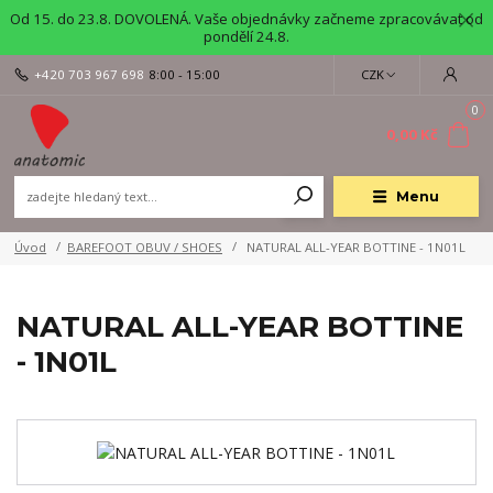
Od 15. do 23.8. DOVOLENÁ. Vaše objednávky začneme zpracovávat od
pondělí 24.8.
+420 703 967 698
8:00 - 15:00
CZK
0
0,00 Kč
Menu
Úvod
BAREFOOT OBUV / SHOES
NATURAL ALL-YEAR BOTTINE - 1N01L
NATURAL ALL-YEAR BOTTINE
- 1N01L