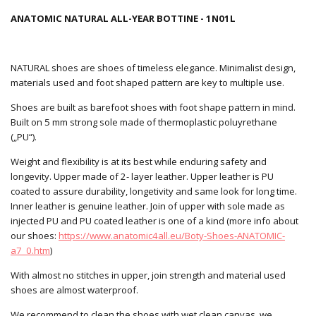
ANATOMIC NATURAL ALL-YEAR BOTTINE - 1N01L
NATURAL shoes are shoes of timeless elegance. Minimalist design,
materials used and foot shaped pattern are key to multiple use.
Shoes are built as barefoot shoes with foot shape pattern in mind.
Built on 5 mm strong sole made of thermoplastic poluyrethane
(„PU“).
Weight and flexibility is at its best while enduring safety and
longevity. Upper made of 2- layer leather. Upper leather is PU
coated to assure durability, longetivity and same look for long time.
Inner leather is genuine leather. Join of upper with sole made as
injected PU and PU coated leather is one of a kind (more info about
our shoes:
https://www.anatomic4all.eu/Boty-Shoes-ANATOMIC-
a7_0.htm
)
With almost no stitches in upper, join strength and material used
shoes are almost waterproof.
We recommend to clean the shoes with wet clean canvas, we