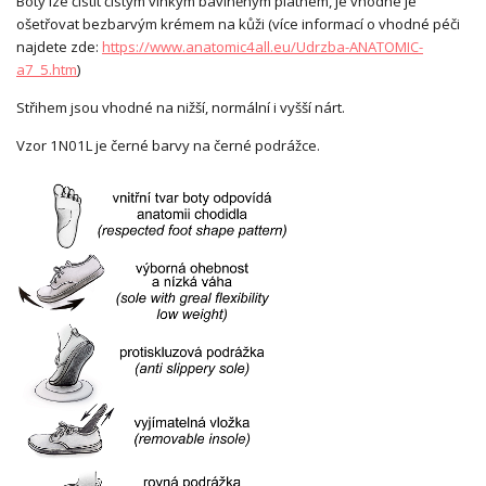
Boty lze čistit čistým vlhkým bavlněným plátnem, je vhodné je
ošetřovat bezbarvým krémem na kůži (více informací o vhodné péči
najdete zde:
https://www.anatomic4all.eu/Udrzba-ANATOMIC-
a7_5.htm
)
Střihem jsou vhodné na nižší, normální i vyšší nárt.
Vzor 1N01L je černé barvy na černé podrážce.