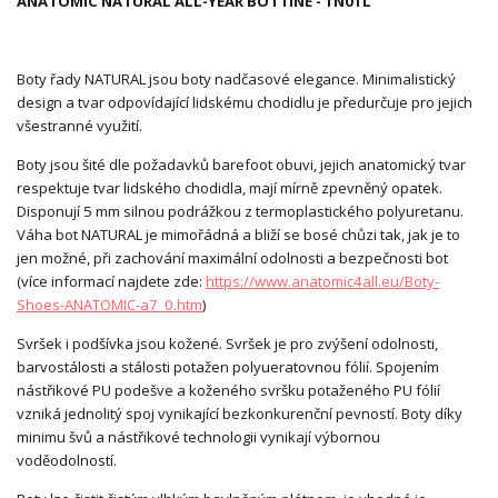
ANATOMIC NATURAL ALL-YEAR BOTTINE - 1N01L
Boty řady NATURAL jsou boty nadčasové elegance. Minimalistický
design a tvar odpovídající lidskému chodidlu je předurčuje pro jejich
všestranné využití.
Boty jsou šité dle požadavků barefoot obuvi, jejich anatomický tvar
respektuje tvar lidského chodidla, mají mírně zpevněný opatek.
Disponují 5 mm silnou podrážkou z termoplastického polyuretanu.
Váha bot NATURAL je mimořádná a bliží se bosé chůzi tak, jak je to
jen možné, při zachování maximální odolnosti a bezpečnosti bot
(více informací najdete zde:
https://www.anatomic4all.eu/Boty-
Shoes-ANATOMIC-a7_0.htm
)
Svršek i podšívka jsou kožené. Svršek je pro zvýšení odolnosti,
barvostálosti a stálosti potažen polyueratovnou fólií. Spojením
nástřikové PU podešve a koženého svršku potaženého PU fólií
vzniká jednolitý spoj vynikající bezkonkurenční pevností. Boty díky
minimu švů a nástřikové technologii vynikají výbornou
voděodolností.