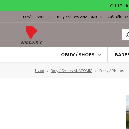
Od 15. d
O nás / About Us
Boty / Shoes ANATOMIC
Váš nákup /
OBUV / SHOES
BARE
Úvod
Boty / Shoes ANATOMIC
Fotky / Photos