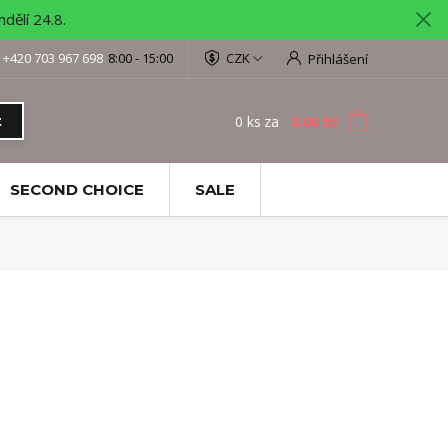
ělí 24.8.
+420 703 967 698
8:00 - 15:00
CZK
Přihlášení
0
ks
za
0,00 Kč
t
SECOND CHOICE
SALE