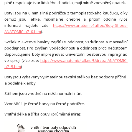
plně respektuje tvar lidského chodidla, mají mírně zpevněný opatek.
Boty jsou na 6 mm silné podrážce z termoplastického kaučuku, díky
čemuž jsou lehké, maximálně ohebné a přitom odolné (více
informací najdete zde:
https://www.anatomic4all.eu/Boty-Shoes-
ANATOMIC-a7_0.htm
).
Svršek z 2-vrstvé bavlny zajišťuje odolnost, vzdušnost a maximální
poddajnost. Pro zvýšení voděodolnosti a odolnosti proti nečistotem
doporučujeme boty impregnovat univerzální bezbarvou impregnací
ve spreji (více zde:
https://www.anatomic4all.eu/Udrzba-ANATOMIC-
a7_5.htm
)
Boty jsou vybaveny vyjímatelnou textilní stélkou bez podpory příčné
a podélné klenby.
Střihem jsou vhodné na nižší, normální nárt.
Vzor AB01 je černé barvy na černé podrážce.
Vnitřní délka a šířka obuvi (průměrná míra):