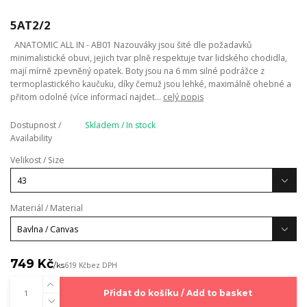
5AT2/2
ANATOMIC ALL IN - AB01 Nazouváky jsou šité dle požadavků
minimalistické obuvi, jejich tvar plně respektuje tvar lidského chodidla,
mají mírně zpevněný opatek. Boty jsou na 6 mm silné podrážce z
termoplastického kaučuku, díky čemuž jsou lehké, maximálně ohebné a
přitom odolné (více informací najdet...
celý popis
Dostupnost /
Skladem / In stock
Availability
Velikost / Size
Materiál / Material
749 Kč
/
ks
619 Kč
bez DPH
Přidat do košíku / Add to basket