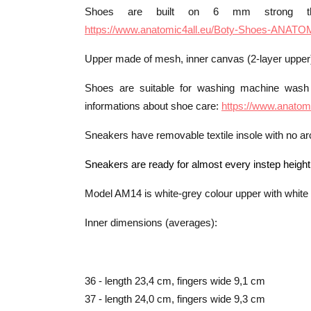
Shoes are built on 6 mm strong ther
https://www.anatomic4all.eu/Boty-Shoes-ANATO
Upper made of mesh, inner canvas (2-layer upper) to 
Shoes are suitable for washing machine wash
informations about shoe care:
https://www.anato
Sneakers have removable textile insole with no ar
Sneakers are ready for almost every instep height
Model AM14 is white-grey colour upper with white 
Inner dimensions (averages):
36 - length 23,4 cm, fingers wide 9,1 cm
37 - length 24,0 cm, fingers wide 9,3 cm