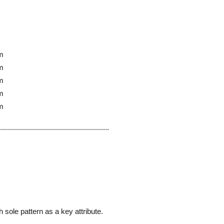
cm
cm
cm
cm
cm
.......................................................
sole pattern as a key attribute.