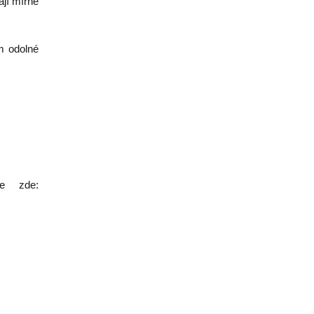
ají mírně
m odolné
e zde: