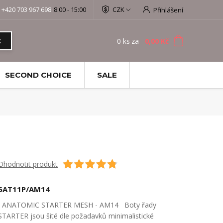
+420 703 967 698
8:00 - 15:00
CZK
Přihlášení
0
ks
za
0,00 Kč
t
SECOND CHOICE
SALE
Ohodnotit produkt
5AT11P/AM14
ANATOMIC STARTER MESH - AM14 Boty řady
STARTER jsou šité dle požadavků minimalistické