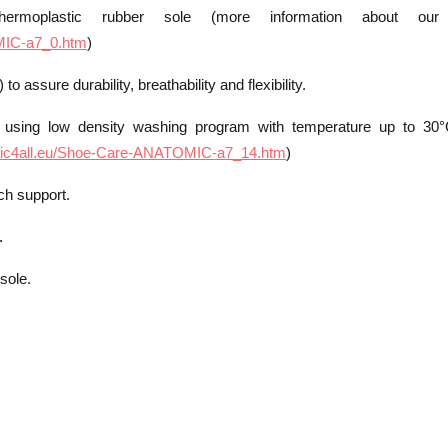
moplastic rubber sole (more information about our
MIC-a7_0.htm
)
assure durability, breathability and flexibility.
 using low density washing program with temperature up to 30
°
mic4all.eu/Shoe-Care-ANATOMIC-a7_14.htm
)
ch support.
.
sole.