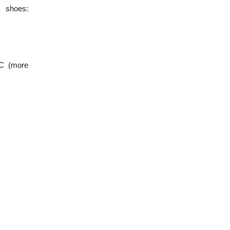
 shoes:
C (more