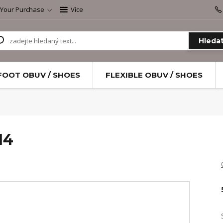
 Your Purchase
Více
Hleda
FOOT OBUV / SHOES
FLEXIBLE OBUV / SHOES
14