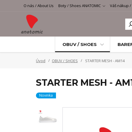
O nás / About Us
Boty / Shoes ANATOMIC
Váš nákup /
OBUV / SHOES
BARE
Úvod
OBUV / SHOES
STARTER MESH - AM14
STARTER MESH - AM
Novinka