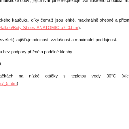
istické obuvi, jejich tvar plně respektuje tvar lidského chodidla, m
ického kaučuku, díky čemuž jsou lehké, maximálně ohebné a přito
c4all.eu/Boty-Shoes-ANATOMIC-a7_0.htm
).
svršek) zajišťuje odolnost, vzdušnost a maximální poddajnost.
ou bez podpory příčné a podélné klenby.
t.
pračkách na nízké otáčky s teplotou vody 30
°C
(víc
a7_5.htm
)