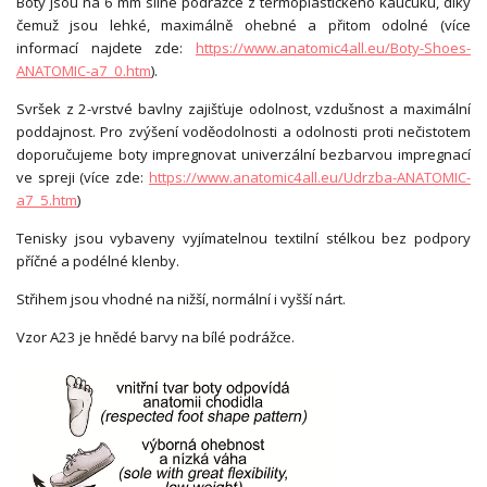
Boty jsou na 6 mm silné podrážce z termoplastického kaučuku, díky
čemuž jsou lehké, maximálně ohebné a přitom odolné (více
informací najdete zde:
https://www.anatomic4all.eu/Boty-Shoes-
ANATOMIC-a7_0.htm
).
Svršek z 2-vrstvé bavlny zajišťuje odolnost, vzdušnost a maximální
poddajnost. Pro zvýšení voděodolnosti a odolnosti proti nečistotem
doporučujeme boty impregnovat univerzální bezbarvou impregnací
ve spreji (více zde:
https://www.anatomic4all.eu/Udrzba-ANATOMIC-
a7_5.htm
)
Tenisky jsou vybaveny vyjímatelnou textilní stélkou bez podpory
příčné a podélné klenby.
Střihem jsou vhodné na nižší, normální i vyšší nárt.
Vzor A23 je hnědé barvy na bílé podrážce.