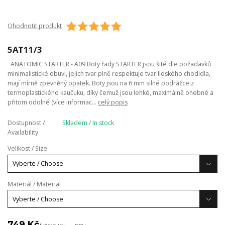
Ohodnotit produkt
5AT11/3
ANATOMIC STARTER - A09 Boty řady STARTER jsou šité dle požadavků
minimalistické obuvi, jejich tvar plně respektuje tvar lidského chodidla,
mají mírně zpevněný opatek. Boty jsou na 6 mm silné podrážce z
termoplastického kaučuku, díky čemuž jsou lehké, maximálně ohebné a
přitom odolné (více informac...
celý popis
Dostupnost /
Skladem / In stock
Availability
Velikost / Size
Materiál / Material
749 Kč