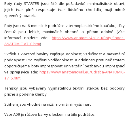
Boty řady STARTER jsou šité dle požadavků minimalistické obuvi,
jejich tvar plně respektuje tvar lidského chodidla, mají mírně
zpevněný opatek.
Boty jsou na 6 mm silné podrážce z termoplastického kaučuku, díky
čemuž jsou lehké, maximálně ohebné a přitom odolné (více
informací najdete zde:
https://www.anatomic4all.eu/Boty-Shoes-
ANATOMIC-a7_0.htm
).
Svršek z 2-vrstvé bavlny zajišťuje odolnost, vzdušnost a maximální
poddajnost. Pro zvýšení voděodolnosti a odolnosti proti nečistotem
doporučujeme boty impregnovat univerzální bezbarvou impregnací
ve spreji (více zde:
https://www.anatomic4all.eu/Udrzba-ANATOMIC-
a7_5.htm
)
Tenisky jsou vybaveny vyjímatelnou textilní stélkou bez podpory
příčné a podélné klenby.
Střihem jsou vhodné na nižší, normální i vyšší nárt.
Vzor A09 je růžové barvy s leskem na bílé podrážce.