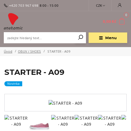
+420 703 967 698
8:00 - 15:00
CZK
0
0,00 Kč
Menu
Úvod
OBUV / SHOES
STARTER - A09
STARTER - A09
Novinka