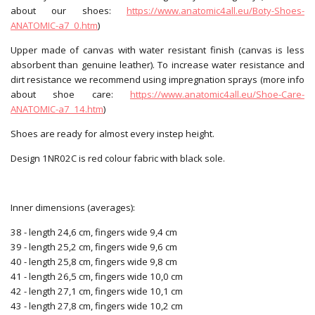
about our shoes:
https://www.anatomic4all.eu/Boty-Shoes-
ANATOMIC-a7_0.htm
)
Upper made of canvas with water resistant finish (canvas is less
absorbent than genuine leather). To increase water resistance and
dirt resistance we recommend using impregnation sprays (more info
about shoe care:
https://www.anatomic4all.eu/Shoe-Care-
ANATOMIC-a7_14.htm
)
Shoes are ready for almost every instep height.
Design 1NR02C is red colour fabric with black sole.
Inner dimensions (averages):
38 - length 24,6 cm, fingers wide 9,4 cm
39 - length 25,2 cm, fingers wide 9,6 cm
40 - length 25,8 cm, fingers wide 9,8 cm
41 - length 26,5 cm, fingers wide 10,0 cm
42 - length 27,1 cm, fingers wide 10,1 cm
43 - length 27,8 cm, fingers wide 10,2 cm