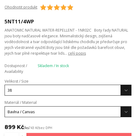
Ohodnotit produkt
5NT11/4WP
ANATOMIC NATURAL WATER-REPELLENT - 1NR02C Boty řady NATURAL
jsou boty nadčasové elegance. Minimalistický design, zvýšená
voděodolnost a tvar odpovídající lidskému chodidlu je předurčuje pro
jejich všestranné využití.Boty jsou šité dle požadavků barefoot obuvi,
jejich tvar plně respektuje tvar lids...
celý popis
Dostupnost /
Skladem / In stock
Availability
Velikost / Size
Materiál / Material
899 Kč
/
ks
743 Kč
bez DPH