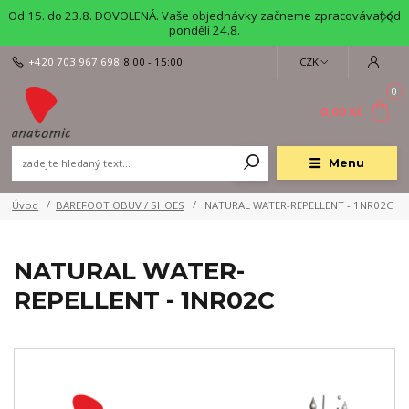
Od 15. do 23.8. DOVOLENÁ. Vaše objednávky začneme zpracovávat od
pondělí 24.8.
+420 703 967 698
8:00 - 15:00
CZK
0
0,00 Kč
Menu
Úvod
BAREFOOT OBUV / SHOES
NATURAL WATER-REPELLENT - 1NR02C
NATURAL WATER-
REPELLENT - 1NR02C