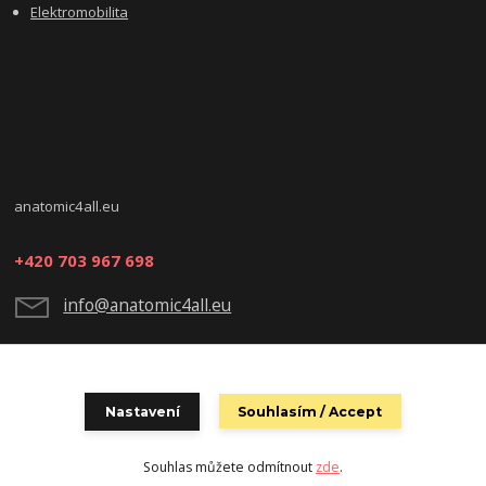
Elektromobilita
anatomic4all.eu
+420 703 967 698
info@anatomic4all.eu
Nastavení
Souhlasím / Accept
Souhlas můžete odmítnout
zde
.
Vytvořeno na
Eshop-rychle.cz