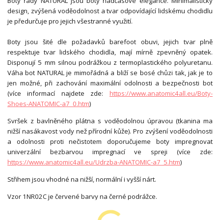
Boty řady NATURAL jsou boty nadčasové elegance. Minimalistický
design, zvýšená voděodolnost a tvar odpovídající lidskému chodidlu
je předurčuje pro jejich všestranné využití.
Boty jsou šité dle požadavků barefoot obuvi, jejich tvar plně
respektuje tvar lidského chodidla, mají mírně zpevněný opatek.
Disponují 5 mm silnou podrážkou z termoplastického polyuretanu.
Váha bot NATURAL je mimořádná a bliží se bosé chůzi tak, jak je to
jen možné, při zachování maximální odolnosti a bezpečnosti bot
(více informací najdete zde:
https://www.anatomic4all.eu/Boty-
Shoes-ANATOMIC-a7_0.htm
)
Svršek z bavlněného plátna s voděodolnou úpravou (tkanina ma
nižší nasákavost vody než přírodní kůže). Pro zvýšení voděodolnosti
a odolnosti proti nečistotem doporučujeme boty impregnovat
univerzální bezbarvou impregnací ve spreji (více zde:
https://www.anatomic4all.eu/Udrzba-ANATOMIC-a7_5.htm
)
Střihem jsou vhodné na nižší, normální i vyšší nárt.
Vzor 1NR02C je červené barvy na černé podrážce.