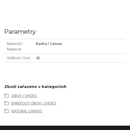
Parametry
Materiál /
Bavlna / Canvas
Material
Velikost / Size
42
Zboží zařazeno v kategoriích
OBUV / SHOES
BAREFOOT OBUV / SHOES
NATURAL CANVAS