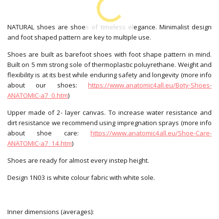
NATURAL shoes are shoes of timeless elegance. Minimalist design
and foot shaped pattern are key to multiple use.
Shoes are built as barefoot shoes with foot shape pattern in mind.
Built on 5 mm strong sole of thermoplastic poluyrethane. Weight and
flexibility is at its best while enduring safety and longevity (more info
about our shoes:
https://www.anatomic4all.eu/Boty-Shoes-
ANATOMIC-a7_0.htm
)
Upper made of 2- layer canvas. To increase water resistance and
dirt resistance we recommend using impregnation sprays (more info
about shoe care:
https://www.anatomic4all.eu/Shoe-Care-
ANATOMIC-a7_14.htm
)
Shoes are ready for almost every instep height.
Design 1N03 is white colour fabric with white sole.
Inner dimensions (averages):