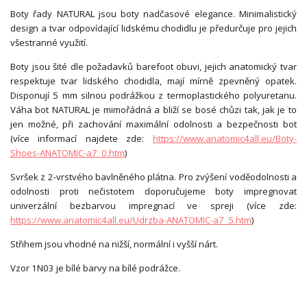
Boty řady NATURAL jsou boty nadčasové elegance. Minimalistický
design a tvar odpovídající lidskému chodidlu je předurčuje pro jejich
všestranné využití.
Boty jsou šité dle požadavků barefoot obuvi, jejich anatomický tvar
respektuje tvar lidského chodidla, mají mírně zpevněný opatek.
Disponují 5 mm silnou podrážkou z termoplastického polyuretanu.
Váha bot NATURAL je mimořádná a bliží se bosé chůzi tak, jak je to
jen možné, při zachování maximální odolnosti a bezpečnosti bot
(více informací najdete zde:
https://www.anatomic4all.eu/Boty-
Shoes-ANATOMIC-a7_0.htm
)
Svršek z 2-vrstvého bavlněného plátna. Pro zvýšení voděodolnosti a
odolnosti proti nečistotem doporučujeme boty impregnovat
univerzální bezbarvou impregnací ve spreji (více zde:
https://www.anatomic4all.eu/Udrzba-ANATOMIC-a7_5.htm
)
Střihem jsou vhodné na nižší, normální i vyšší nárt.
Vzor 1N03 je bílé barvy na bílé podrážce.