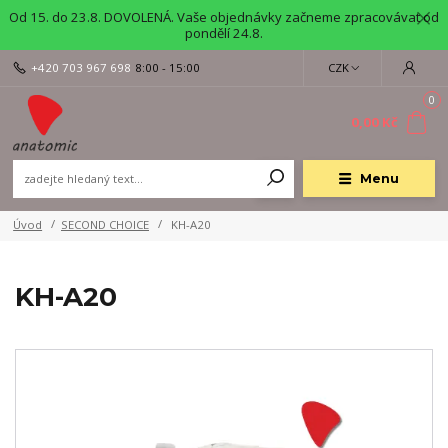
Od 15. do 23.8. DOVOLENÁ. Vaše objednávky začneme zpracovávat od
pondělí 24.8.
+420 703 967 698
8:00 - 15:00
CZK
0
0,00 Kč
Menu
Úvod
SECOND CHOICE
KH-A20
KH-A20