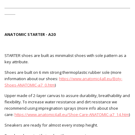
...........................................................................................................................................
............
ANATOMIC STARTER - A20
STARTER shoes are built as minimalist shoes with sole pattern as a
key attribute.
Shoes are built on 6 mm strong thermoplastic rubber sole (more
information about our shoes:
https://www.anatomic4all.eu/Boty-
Shoes-ANATOMIC-a7_0.htm
)
Upper made of 2-layer canvas to assure durability, breathability and
flexibility. To increase water resistance and dirt resistance we
recommend using impregnation sprays (more info about shoe
care:
https://www.anatomic4all.eu/Shoe-Care-ANATOMIC-a7_14.htm
)
Sneakers are ready for almost every instep height.