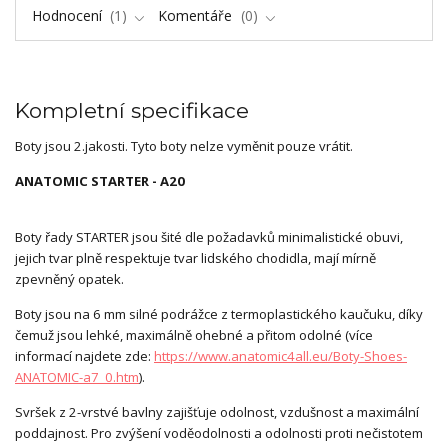
Hodnocení
1
Komentáře
0
Kompletní specifikace
Boty jsou 2.jakosti. Tyto boty nelze vyměnit pouze vrátit.
ANATOMIC STARTER - A20
Boty řady STARTER jsou šité dle požadavků minimalistické obuvi,
jejich tvar plně respektuje tvar lidského chodidla, mají mírně
zpevněný opatek.
Boty jsou na 6 mm silné podrážce z termoplastického kaučuku, díky
čemuž jsou lehké, maximálně ohebné a přitom odolné (více
informací najdete zde:
https://www.anatomic4all.eu/Boty-Shoes-
ANATOMIC-a7_0.htm
).
Svršek z 2-vrstvé bavlny zajišťuje odolnost, vzdušnost a maximální
poddajnost. Pro zvýšení voděodolnosti a odolnosti proti nečistotem