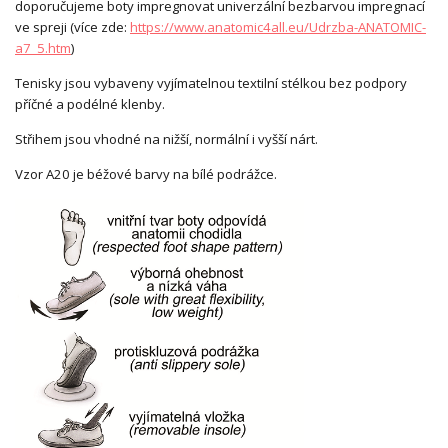
doporučujeme boty impregnovat univerzální bezbarvou impregnací
ve spreji (více zde:
https://www.anatomic4all.eu/Udrzba-ANATOMIC-
a7_5.htm
)
Tenisky jsou vybaveny vyjímatelnou textilní stélkou bez podpory
příčné a podélné klenby.
Střihem jsou vhodné na nižší, normální i vyšší nárt.
Vzor A20 je béžové barvy na bílé podrážce.