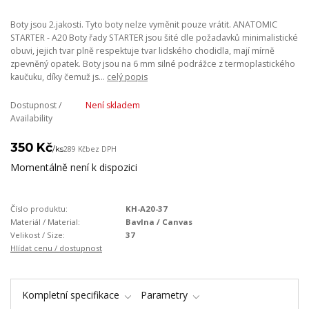
Boty jsou 2.jakosti. Tyto boty nelze vyměnit pouze vrátit. ANATOMIC
STARTER - A20 Boty řady STARTER jsou šité dle požadavků minimalistické
obuvi, jejich tvar plně respektuje tvar lidského chodidla, mají mírně
zpevněný opatek. Boty jsou na 6 mm silné podrážce z termoplastického
kaučuku, díky čemuž js...
celý popis
Dostupnost /
Není skladem
Availability
350 Kč
/
ks
289 Kč
bez DPH
Momentálně není k dispozici
Číslo produktu:
KH-A20-37
Materiál / Material:
Bavlna / Canvas
Velikost / Size:
37
Hlídat cenu / dostupnost
Kompletní specifikace
Parametry