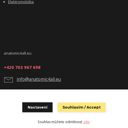
Elektromobilita
anatomic4all.eu
+420 703 967 698
info@anatomic4all.eu
Nastavení
Souhlasím / Accept
Souhlas můžete odmítnout
zde
.
Vytvořeno na
Eshop-rychle.cz