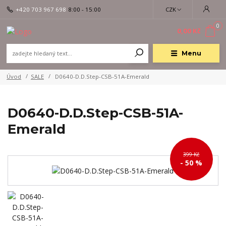
+420 703 967 698
8:00 - 15:00
CZK
0
0,00 Kč
Menu
Úvod
SALE
D0640-D.D.Step-CSB-51A-Emerald
D0640-D.D.Step-CSB-51A-
Emerald
399 Kč
- 50 %