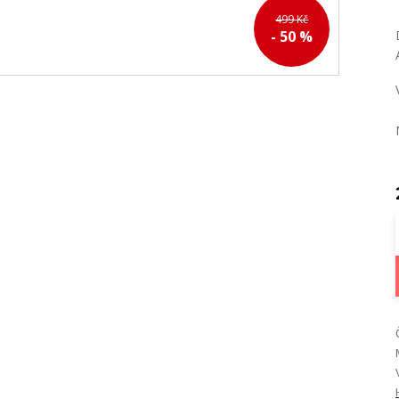
499 Kč
- 50 %