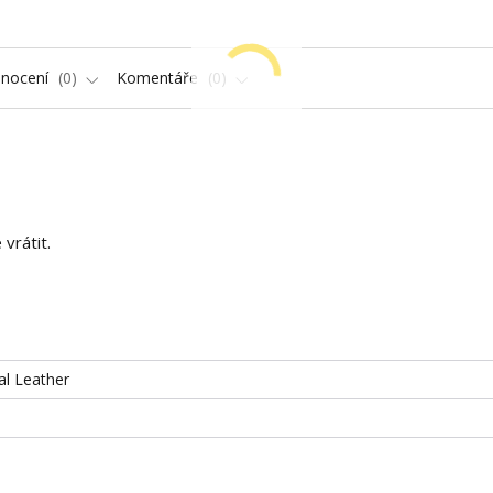
nocení
0
Komentáře
0
vrátit.
ial Leather