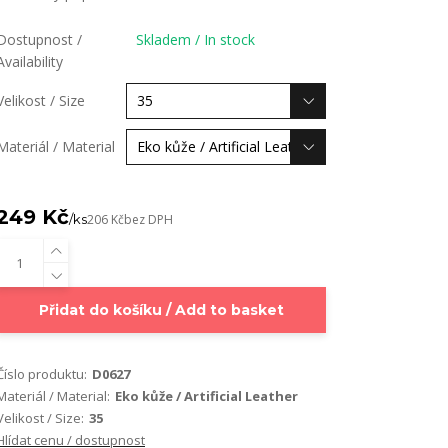
Dostupnost /
Skladem / In stock
Availability
Velikost / Size
Materiál / Material
249 Kč
/
ks
206 Kč
bez DPH
Přidat do košíku / Add to basket
Číslo produktu:
D0627
Materiál / Material:
Eko kůže / Artificial Leather
Velikost / Size:
35
Hlídat cenu / dostupnost