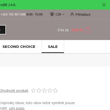
ělí 24.8.
+420 703 967 698
8:00 - 15:00
CZK
Přihlášení
0
ks
za
0,00 Kč
t
SECOND CHOICE
SALE
Ohodnotit produkt
Doprodej obuvi, tuto obuv nelze vyměnit pouze
vrátit.
celý popis