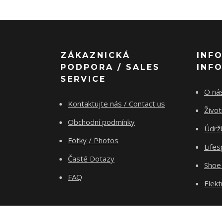
ZÁKAZNICKÁ
INF
PODPORA / SALES
INF
SERVICE
O nás
Kontaktujte nás / Contact us
Živo
Obchodní podmínky
Údrž
Fotky / Photos
Life
Časté Dotazy
Shoe
FAQ
Elekt