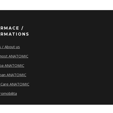
ORMACE /
ORMATIONS
 / About us
tnost ANATOMIC
ba ANATOMIC
span ANATOMIC
 Care ANATOMIC
romobilita