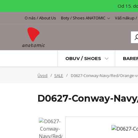
Od 15. d
O nás / About Us
Boty / Shoes ANATOMIC
Váš nákup /
OBUV / SHOES
BARE
Úvod
SALE
D0627-Conway-Navy/Red/Orange-ve
D0627-Conway-Navy/