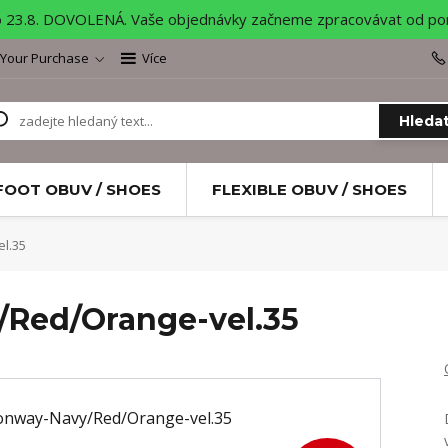
o 23.8. DOVOLENÁ. Vaše objednávky začneme zpracovávat od pond
 Your Purchase
Více
Hleda
FOOT OBUV / SHOES
FLEXIBLE OBUV / SHOES
l.35
Red/Orange-vel.35