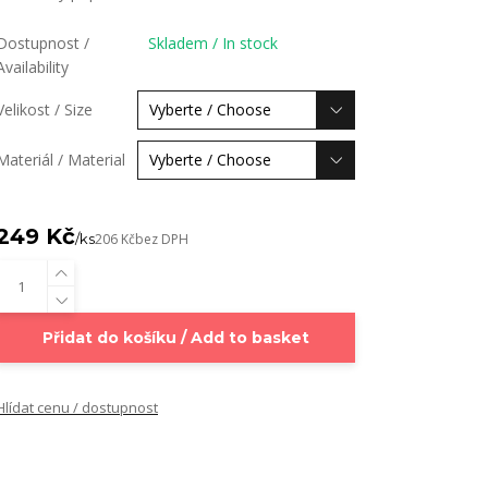
Dostupnost /
Skladem / In stock
Availability
Velikost / Size
Materiál / Material
249 Kč
/
ks
206 Kč
bez DPH
Přidat do košíku / Add to basket
Hlídat cenu / dostupnost