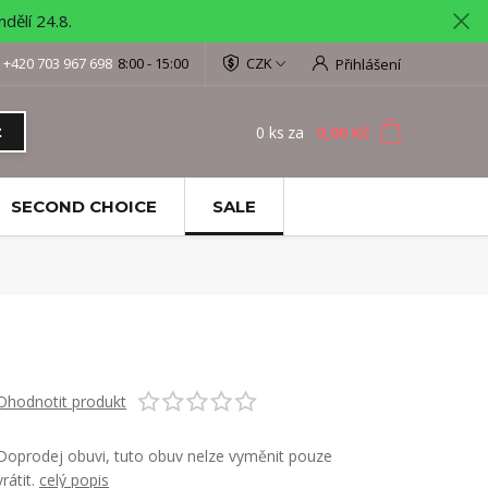
ělí 24.8.
+420 703 967 698
8:00 - 15:00
CZK
Přihlášení
0
ks
za
0,00 Kč
t
SECOND CHOICE
SALE
Ohodnotit produkt
Doprodej obuvi, tuto obuv nelze vyměnit pouze
vrátit.
celý popis