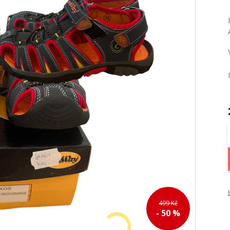
499 Kč
- 50 %