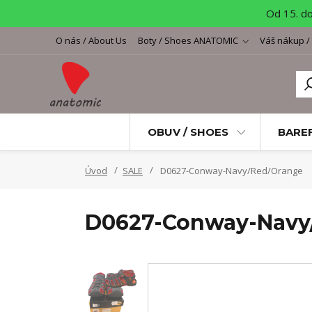
Od 15. d
O nás / About Us
Boty / Shoes ANATOMIC
Váš nákup /
OBUV / SHOES
BARE
Úvod
SALE
D0627-Conway-Navy/Red/Orange
D0627-Conway-Navy