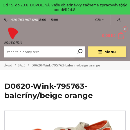
Od 15. do 23.8. DOVOLENÁ. Vaše objednávky začneme zpracovávat od
pondělí 24.8.
+420 703 967 698
8:00 - 15:00
CZK
0
0,00 Kč
Menu
Úvod
SALE
D0620-Wink-795763-baleríny/beige orange
D0620-Wink-795763-
baleríny/beige orange