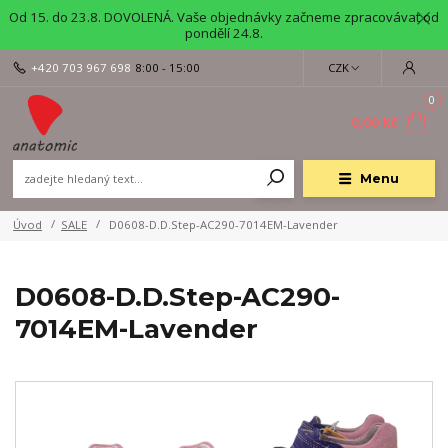
Od 15. do 23.8. DOVOLENÁ. Vaše objednávky začneme zpracovávat od
pondělí 24.8.
+420 703 967 698
8:00 - 15:00
CZK
0
0,00 Kč
Menu
Úvod
SALE
D0608-D.D.Step-AC290-7014EM-Lavender
D0608-D.D.Step-AC290-
7014EM-Lavender