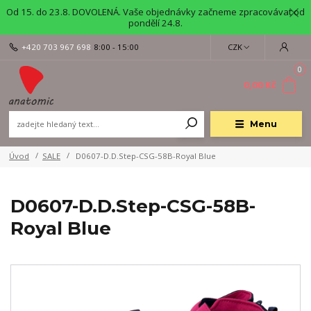
Od 15. do 23.8. DOVOLENÁ. Vaše objednávky začneme zpracovávat od
pondělí 24.8.
+420 703 967 698
8:00 - 15:00
CZK
0
0,00 Kč
Menu
Úvod
SALE
D0607-D.D.Step-CSG-58B-Royal Blue
D0607-D.D.Step-CSG-58B-
Royal Blue