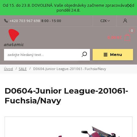
Od 15. do 23.8. DOVOLENÁ. Vaše objednávky začneme zpracovávat od
pondělí 24.8.
+420 703 967 698
8:00 - 15:00
CZK
0
0,00 Kč
Menu
Úvod
SALE
D0604-Junior League-201061- Fuchsia/Navy
D0604-Junior League-201061-
Fuchsia/Navy