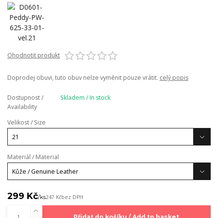
Ohodnotit produkt
Doprodej obuvi, tuto obuv nelze vyměnit pouze vrátit.
celý popis
Dostupnost /
Skladem / In stock
Availability
Velikost / Size
Materiál / Material
299 Kč
/
ks
247 Kč
bez DPH
Přidat do košíku / Add to basket