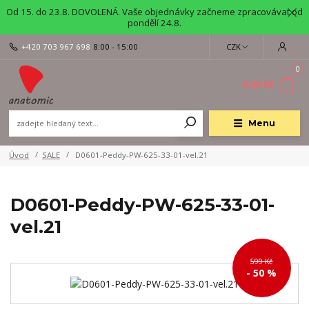
Od 15. do 23.8. DOVOLENÁ. Vaše objednávky začneme zpracovávat od
pondělí 24.8.
+420 703 967 698
8:00 - 15:00
CZK
0
0,00 Kč
Menu
Úvod
SALE
D0601-Peddy-PW-625-33-01-vel.21
D0601-Peddy-PW-625-33-01-
vel.21
599 Kč
- 50 %