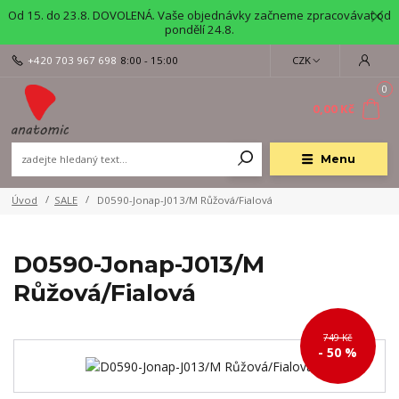
Od 15. do 23.8. DOVOLENÁ. Vaše objednávky začneme zpracovávat od
pondělí 24.8.
+420 703 967 698
8:00 - 15:00
CZK
0
0,00 Kč
Menu
Úvod
SALE
D0590-Jonap-J013/M Růžová/Fialová
D0590-Jonap-J013/M
Růžová/Fialová
749 Kč
- 50 %