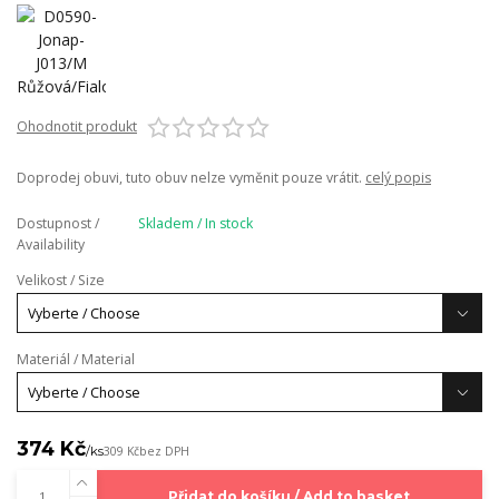
Ohodnotit produkt
Doprodej obuvi, tuto obuv nelze vyměnit pouze vrátit.
celý popis
Dostupnost /
Skladem / In stock
Availability
Velikost / Size
Materiál / Material
374 Kč
/
ks
309 Kč
bez DPH
Přidat do košíku / Add to basket