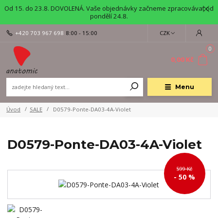
Od 15. do 23.8. DOVOLENÁ. Vaše objednávky začneme zpracovávat od
pondělí 24.8.
+420 703 967 698
8:00 - 15:00
CZK
0
0,00 Kč
Menu
Úvod
SALE
D0579-Ponte-DA03-4A-Violet
D0579-Ponte-DA03-4A-Violet
599 Kč
- 50 %