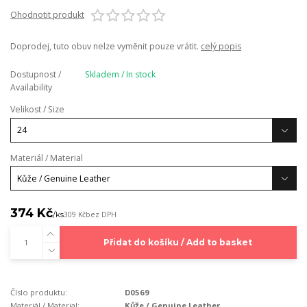
Ohodnotit produkt
Doprodej, tuto obuv nelze vyměnit pouze vrátit.
celý popis
Dostupnost /
Skladem / In stock
Availability
Velikost / Size
Materiál / Material
374 Kč
/
ks
309 Kč
bez DPH
Přidat do košíku / Add to basket
Číslo produktu:
D0569
Materiál / Material:
Kůže / Genuine Leather