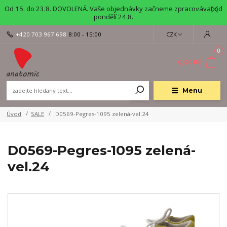
Od 15. do 23.8. DOVOLENÁ. Vaše objednávky začneme zpracovávat od
pondělí 24.8.
+420 703 967 698
8:00 - 15:00
CZK
0
0,00 Kč
Menu
Úvod
SALE
D0569-Pegres-1095 zelená-vel.24
D0569-Pegres-1095 zelená-
vel.24