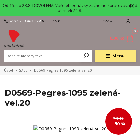
Od 15. do 23.8. DOVOLENÁ. Vaše objednávky začneme zpracovávat od
pondělí 24.8.
+420 703 967 698
8:00 - 15:00
CZK
0
0,00 Kč
Menu
Úvod
SALE
D0569-Pegres-1095 zelená-vel.20
D0569-Pegres-1095 zelená-
vel.20
749 Kč
- 50 %