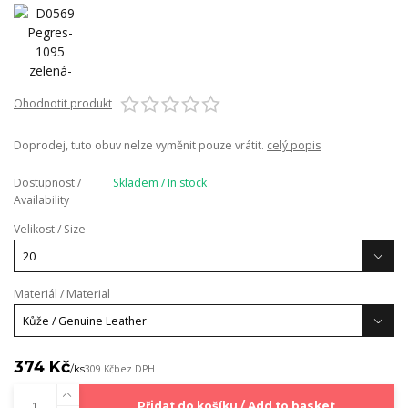
Ohodnotit produkt
Doprodej, tuto obuv nelze vyměnit pouze vrátit.
celý popis
Dostupnost /
Skladem / In stock
Availability
Velikost / Size
Materiál / Material
374 Kč
/
ks
309 Kč
bez DPH
Přidat do košíku / Add to basket