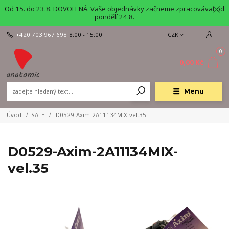
Od 15. do 23.8. DOVOLENÁ. Vaše objednávky začneme zpracovávat od
pondělí 24.8.
+420 703 967 698
8:00 - 15:00
CZK
0
0,00 Kč
Menu
Úvod
SALE
D0529-Axim-2A11134MIX-vel.35
D0529-Axim-2A11134MIX-
vel.35