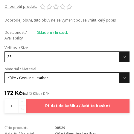
Ohodnotit produkt
Doprodej obuvi, tuto obuv nelze vyměnit pouze vrátit.
celý popis
Dostupnost /
Skladem / In stock
Availability
Velikost / Size
Materiál / Material
172 Kč
/
ks
142 Kč
bez DPH
Přidat do košíku / Add to basket
Číslo produktu:
D0529
Materiál / Material:
Kůže / Genuine Leather