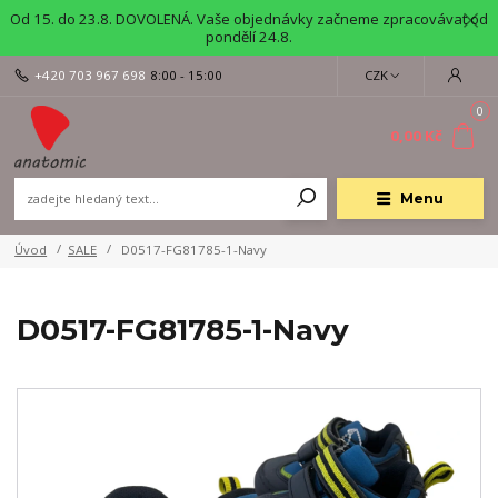
Od 15. do 23.8. DOVOLENÁ. Vaše objednávky začneme zpracovávat od
pondělí 24.8.
+420 703 967 698
8:00 - 15:00
CZK
0
0,00 Kč
Menu
Úvod
SALE
D0517-FG81785-1-Navy
D0517-FG81785-1-Navy