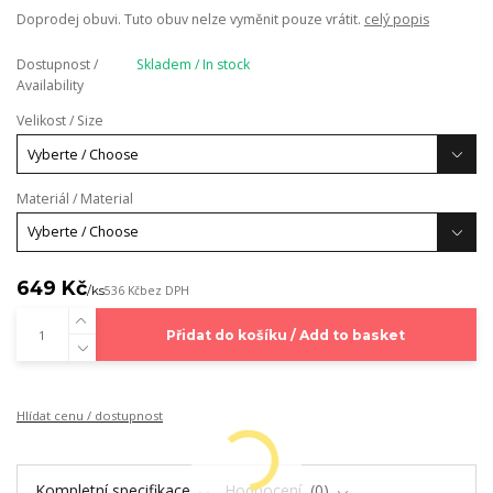
Doprodej obuvi. Tuto obuv nelze vyměnit pouze vrátit.
celý popis
Dostupnost /
Skladem / In stock
Availability
Velikost / Size
Materiál / Material
649 Kč
/
ks
536 Kč
bez DPH
Přidat do košíku / Add to basket
Hlídat cenu / dostupnost
Kompletní specifikace
Hodnocení
0