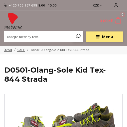
+420 703 967 698
8:00 - 15:00
CZK
0
0,00 Kč
Menu
Úvod
SALE
D0501-Olang-Sole Kid Tex-844 Strada
D0501-Olang-Sole Kid Tex-
844 Strada