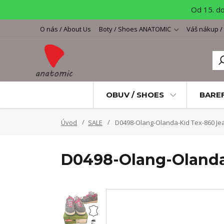
Od 15. d
O nás / About Us
Boty / Shoes ANATOMIC
Váš nákup /
OBUV / SHOES
BARE
Úvod
SALE
D0498-Olang-Olanda-Kid Tex-860 Je
D0498-Olang-Olanda