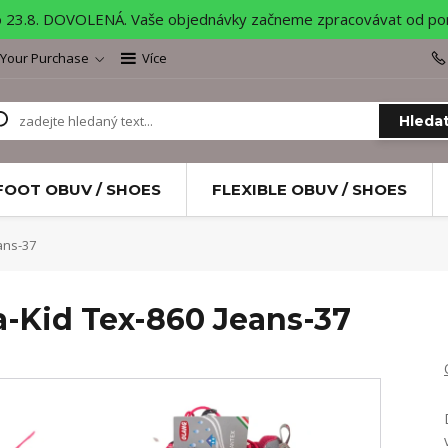
o 23.8. DOVOLENÁ. Vaše objednávky začneme zpracovávat od pond
 Your Purchase
Více
Hleda
FOOT OBUV / SHOES
FLEXIBLE OBUV / SHOES
ans-37
-Kid Tex-860 Jeans-37