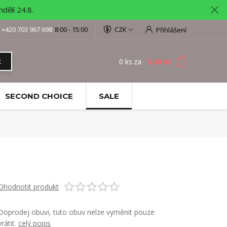
ělí 24.8.
+420 703 967 698
8:00 - 15:00
CZK
Přihlášení
0
ks
za
0,00 Kč
t
SECOND CHOICE
SALE
Ohodnotit produkt
Doprodej obuvi, tuto obuv nelze vyměnit pouze
vrátit.
celý popis