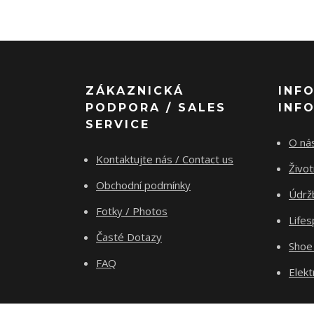
ZÁKAZNICKÁ
INF
PODPORA / SALES
INF
SERVICE
O nás
Kontaktujte nás / Contact us
Živo
Obchodní podmínky
Údrž
Fotky / Photos
Life
Časté Dotazy
Shoe
FAQ
Elekt