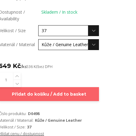
Dostupnost /
Skladem / In stock
Availability
Velikost / Size
Materiál / Material
649 Kč
/
ks
536 Kč
bez DPH
Přidat do košíku / Add to basket
Číslo produktu:
D0498
Materiál / Material:
Kůže / Genuine Leather
Velikost / Size:
37
Hlídat cenu / dostupnost