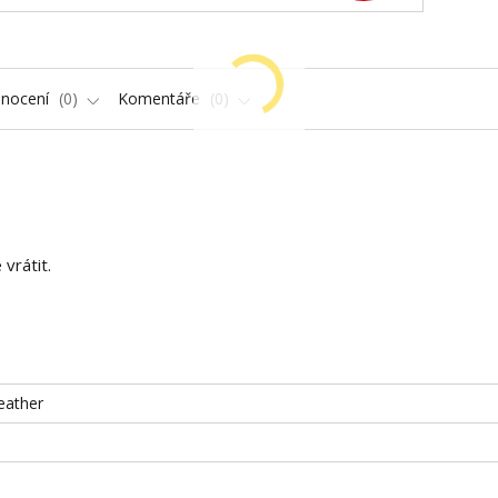
nocení
0
Komentáře
0
vrátit.
eather