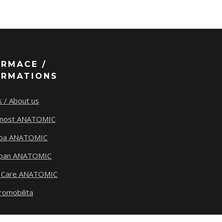
ORMACE /
ORMATIONS
 / About us
tnost ANATOMIC
ba ANATOMIC
span ANATOMIC
 Care ANATOMIC
romobilita