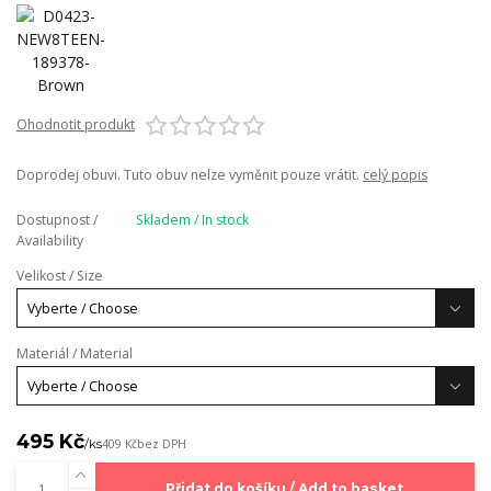
Ohodnotit produkt
Doprodej obuvi. Tuto obuv nelze vyměnit pouze vrátit.
celý popis
Dostupnost /
Skladem / In stock
Availability
Velikost / Size
Materiál / Material
495 Kč
/
ks
409 Kč
bez DPH
Přidat do košíku / Add to basket