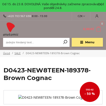
Od 15. do 23.8. DOVOLENÁ. Vaše objednávky začneme zpracovávat od
pondělí 24.8.
+420 703 967 698
8:00 - 15:00
CZK
0
0,00 Kč
Menu
Úvod
SALE
D0423-NEW8TEEN-189378-Brown Cognac
D0423-NEW8TEEN-189378-
Brown Cognac
990 Kč
- 50 %