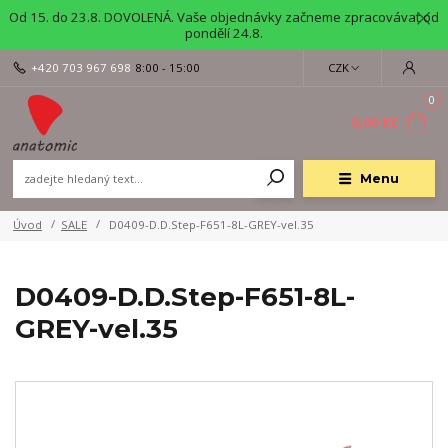
Od 15. do 23.8. DOVOLENÁ. Vaše objednávky začneme zpracovávat od
pondělí 24.8.
+420 703 967 698
8:00 - 15:00
CZK
0
0,00 Kč
Menu
Úvod
SALE
D0409-D.D.Step-F651-8L-GREY-vel.35
D0409-D.D.Step-F651-8L-
GREY-vel.35