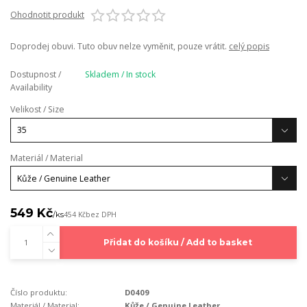
Ohodnotit produkt
Doprodej obuvi. Tuto obuv nelze vyměnit, pouze vrátit.
celý popis
Dostupnost /
Skladem / In stock
Availability
Velikost / Size
Materiál / Material
549 Kč
/
ks
454 Kč
bez DPH
Přidat do košíku / Add to basket
Číslo produktu:
D0409
Materiál / Material:
Kůže / Genuine Leather