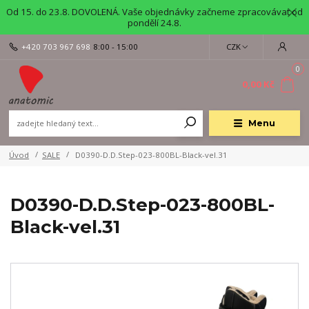
Od 15. do 23.8. DOVOLENÁ. Vaše objednávky začneme zpracovávat od
pondělí 24.8.
+420 703 967 698
8:00 - 15:00
CZK
0
0,00 Kč
Menu
Úvod
SALE
D0390-D.D.Step-023-800BL-Black-vel.31
D0390-D.D.Step-023-800BL-
Black-vel.31