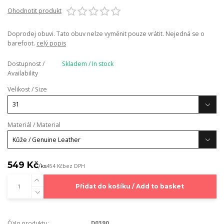
Ohodnotit produkt
Doprodej obuvi. Tato obuv nelze vyměnit pouze vrátit. Nejedná se o
barefoot.
celý popis
Dostupnost /
Skladem / In stock
Availability
Velikost / Size
Materiál / Material
549 Kč
/
ks
454 Kč
bez DPH
Přidat do košíku / Add to basket
Číslo produktu:
D0390