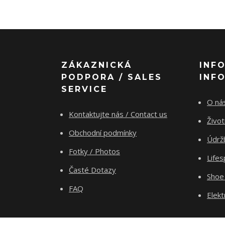
ZÁKAZNICKÁ
INF
PODPORA / SALES
INF
SERVICE
O nás
Kontaktujte nás / Contact us
Živo
Obchodní podmínky
Údrž
Fotky / Photos
Life
Časté Dotazy
Shoe
FAQ
Elekt