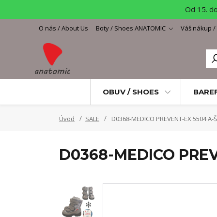
Od 15. d
O nás / About Us
Boty / Shoes ANATOMIC
Váš nákup /
OBUV / SHOES
BARE
Úvod
SALE
D0368-MEDICO PREVENT-EX 5504 A-Š
D0368-MEDICO PREV