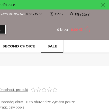
ělí 24.8.
+420 703 967 698
8:00 - 15:00
CZK
Přihlášení
0
ks
za
0,00 Kč
t
SECOND CHOICE
SALE
Ohodnotit produkt
Doprodej obuvi. Tuto obuv nelze vyměnit pouze
vrátit.
celý popis