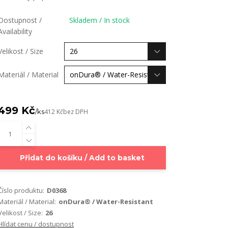
Dostupnost /
Skladem / In stock
Availability
Velikost / Size
Materiál / Material
499 Kč
/
ks
412 Kč
bez DPH
Přidat do košíku / Add to basket
Číslo produktu:
D0368
Materiál / Material:
onDura® / Water-Resistant
Velikost / Size:
26
Hlídat cenu / dostupnost