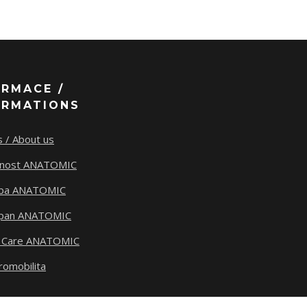
ORMACE /
ORMATIONS
 / About us
tnost ANATOMIC
ba ANATOMIC
span ANATOMIC
 Care ANATOMIC
romobilita