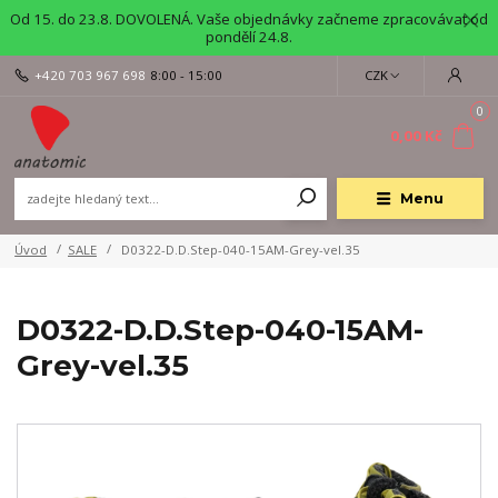
Od 15. do 23.8. DOVOLENÁ. Vaše objednávky začneme zpracovávat od
pondělí 24.8.
+420 703 967 698
8:00 - 15:00
CZK
0
0,00 Kč
Menu
Úvod
SALE
D0322-D.D.Step-040-15AM-Grey-vel.35
D0322-D.D.Step-040-15AM-
Grey-vel.35