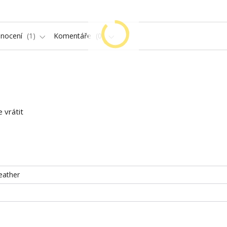
nocení
1
Komentáře
0
 vrátit
eather