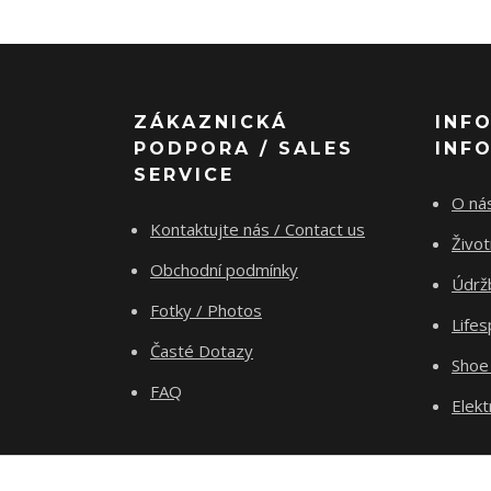
ZÁKAZNICKÁ
INF
PODPORA / SALES
INF
SERVICE
O nás
Kontaktujte nás / Contact us
Živo
Obchodní podmínky
Údrž
Fotky / Photos
Life
Časté Dotazy
Shoe
FAQ
Elekt