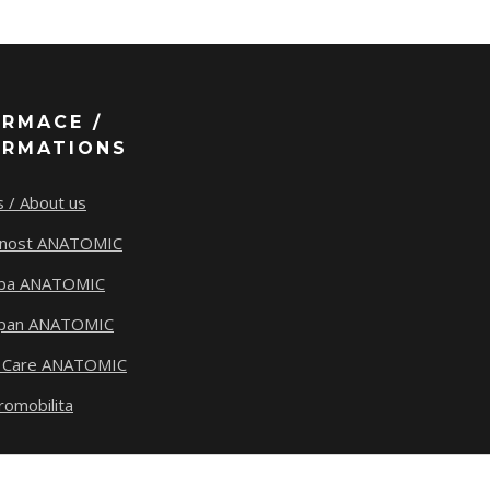
ORMACE /
ORMATIONS
 / About us
tnost ANATOMIC
ba ANATOMIC
span ANATOMIC
 Care ANATOMIC
romobilita