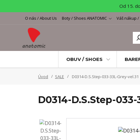
Od 15. d
O nás / About Us
Boty / Shoes ANATOMIC
Váš nákup /
OBUV / SHOES
BARE
Úvod
SALE
D0314-D.S.Step-033-33L-Grey-vel.31
D0314-D.S.Step-033-3