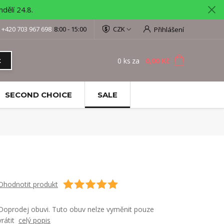
ělí 24.8.
+420 703 967 698
8:00 - 15:00
CZK
Přihlášení
0
ks
za
0,00 Kč
t
SECOND CHOICE
SALE
Ohodnotit produkt
Doprodej obuvi. Tuto obuv nelze vyměnit pouze
vrátit
celý popis