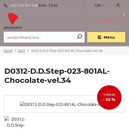
+420 703 967 698
8:00 - 15:00
CZK
0
0,00 Kč
Menu
Úvod
SALE
D0312-D.D.Step-023-801AL-Chocolate-vel.34
D0312-D.D.Step-023-801AL-
Chocolate-vel.34
1 099 Kč
- 50 %