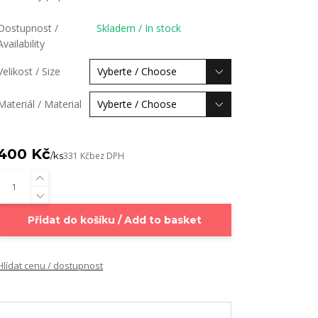
Dostupnost /
Skladem / In stock
Availability
Velikost / Size
Materiál / Material
400 Kč
/
ks
331 Kč
bez DPH
Přidat do košíku / Add to basket
Hlídat cenu / dostupnost