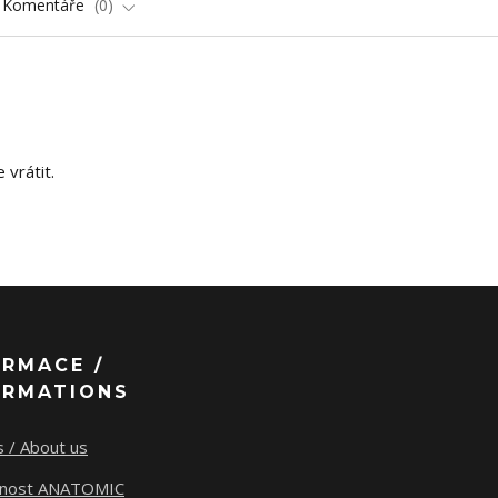
Komentáře
0
vrátit.
ORMACE /
ORMATIONS
 / About us
tnost ANATOMIC