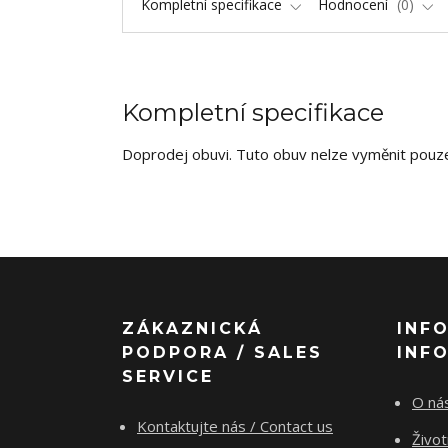
Kompletní specifikace
Hodnocení
0
Kompletní specifikace
Doprodej obuvi. Tuto obuv nelze vyměnit pouze 
ZÁKAZNICKÁ
INF
PODPORA / SALES
INF
SERVICE
O nás
Kontaktujte nás / Contact us
Živo