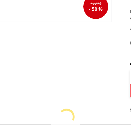
799 Kč
- 50 %