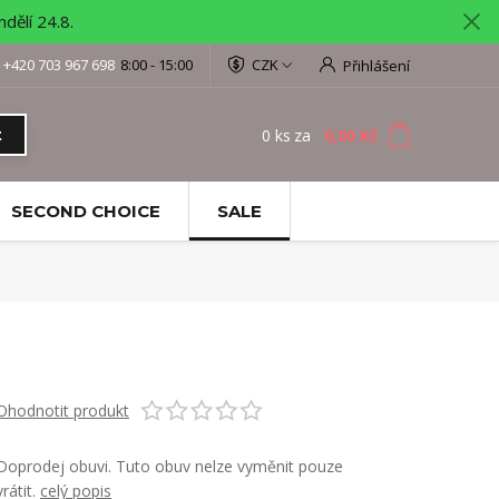
ělí 24.8.
+420 703 967 698
8:00 - 15:00
CZK
Přihlášení
0
ks
za
0,00 Kč
t
SECOND CHOICE
SALE
Ohodnotit produkt
Doprodej obuvi. Tuto obuv nelze vyměnit pouze
vrátit.
celý popis