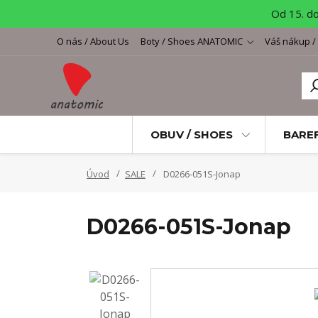
Od 15. d
O nás / About Us
Boty / Shoes ANATOMIC
Váš nákup /
OBUV / SHOES
BARE
Úvod
SALE
D0266-051S-Jonap
D0266-051S-Jonap