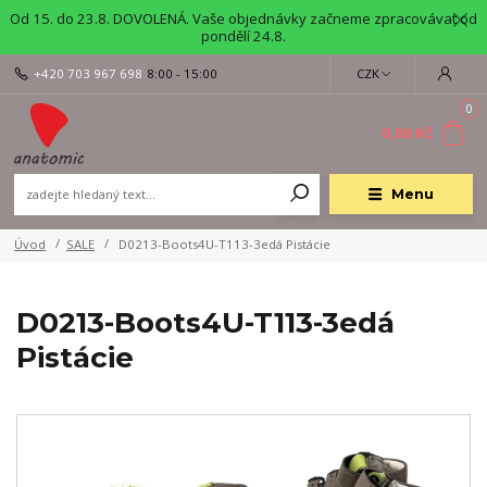
Od 15. do 23.8. DOVOLENÁ. Vaše objednávky začneme zpracovávat od
pondělí 24.8.
+420 703 967 698
8:00 - 15:00
CZK
0
0,00 Kč
Menu
Úvod
SALE
D0213-Boots4U-T113-3edá Pistácie
D0213-Boots4U-T113-3edá
Pistácie