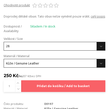
Ohodnotit produkt
Doprodej dětské obuvi. Tato obuv nelze vyměnit pouze vrátit.
celý popis
Dostupnost /
Skladem / In stock
Availability
Velikost / Size
Materiál / Material
250 Kč
/
ks
207 Kč
bez DPH
Přidat do košíku / Add to basket
Číslo produktu:
D0197
Materiál / Material:
Kůže / Genuine Leather