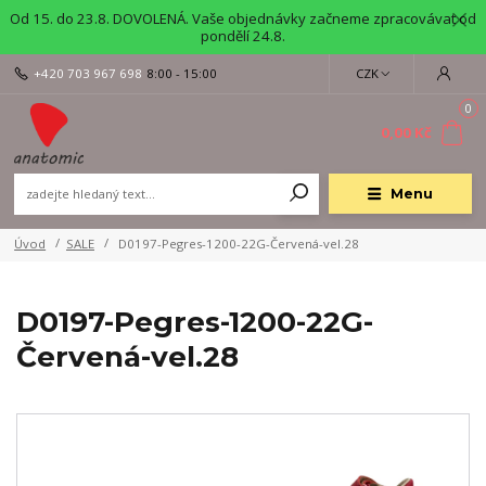
Od 15. do 23.8. DOVOLENÁ. Vaše objednávky začneme zpracovávat od
pondělí 24.8.
+420 703 967 698
8:00 - 15:00
CZK
0
0,00 Kč
Menu
Úvod
SALE
D0197-Pegres-1200-22G-Červená-vel.28
D0197-Pegres-1200-22G-
Červená-vel.28