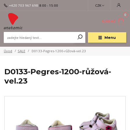
+420 703 967 698
8:00 - 15:00
CZK
0
0,00 Kč
Menu
Úvod
SALE
D0133-Pegres-1200-růžová-vel.23
D0133-Pegres-1200-růžová-
vel.23