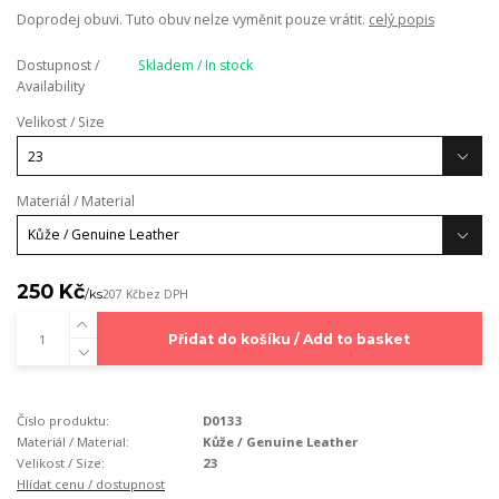
Doprodej obuvi. Tuto obuv nelze vyměnit pouze vrátit.
celý popis
Dostupnost /
Skladem / In stock
Availability
Velikost / Size
Materiál / Material
250 Kč
/
ks
207 Kč
bez DPH
Přidat do košíku / Add to basket
Číslo produktu:
D0133
Materiál / Material:
Kůže / Genuine Leather
Velikost / Size:
23
Hlídat cenu / dostupnost