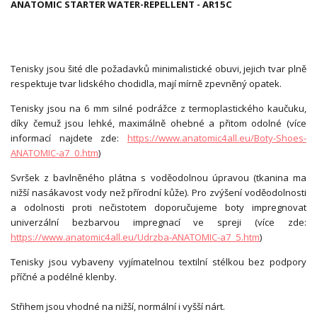
ANATOMIC STARTER WATER-REPELLENT - AR15C
Tenisky jsou šité dle požadavků minimalistické obuvi, jejich tvar plně
respektuje tvar lidského chodidla, mají mírně zpevněný opatek.
Tenisky jsou na 6 mm silné podrážce z termoplastického kaučuku,
díky čemuž jsou lehké, maximálně ohebné a přitom odolné (více
informací najdete zde:
https://www.anatomic4all.eu/Boty-Shoes-
ANATOMIC-a7_0.htm
)
Svršek z bavlněného plátna s voděodolnou úpravou (tkanina ma
nižší nasákavost vody než přírodní kůže). Pro zvýšení voděodolnosti
a odolnosti proti nečistotem doporučujeme boty impregnovat
univerzální bezbarvou impregnací ve spreji (více zde:
https://www.anatomic4all.eu/Udrzba-ANATOMIC-a7_5.htm
)
Tenisky jsou vybaveny vyjímatelnou textilní stélkou bez podpory
příčné a podélné klenby.
Střihem jsou vhodné na nižší, normální i vyšší nárt.