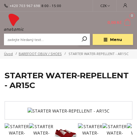
+420 703 967 698
8:00 - 15:00
CZK
0
0,00 Kč
Menu
Úvod
BAREFOOT OBUV / SHOES
STARTER WATER-REPELLENT - AR15C
STARTER WATER-REPELLENT
- AR15C