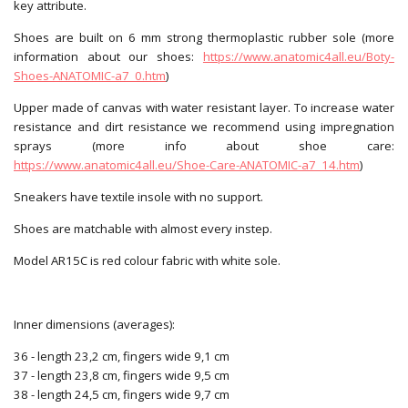
key attribute.
Shoes are built on 6 mm strong thermoplastic rubber sole (more
information about our shoes:
https://www.anatomic4all.eu/Boty-
Shoes-ANATOMIC-a7_0.htm
)
Upper made of canvas with water resistant layer. To increase water
resistance and dirt resistance we recommend using impregnation
sprays (more info about shoe care:
https://www.anatomic4all.eu/Shoe-Care-ANATOMIC-a7_14.htm
)
Sneakers have textile insole with no support.
Shoes are matchable with almost every instep.
Model AR15C is red colour fabric with white sole.
Inner dimensions (averages):
36 - length 23,2 cm, fingers wide 9,1 cm
37 - length 23,8 cm, fingers wide 9,5 cm
38 - length 24,5 cm, fingers wide 9,7 cm