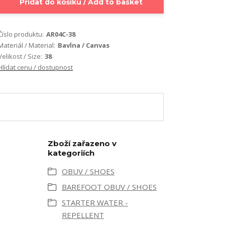
Přidat do košíku / Add to basket
Číslo produktu:
AR04C-38
Materiál / Material:
Bavlna / Canvas
Velikost / Size:
38
Hlídat cenu / dostupnost
Zboží zařazeno v
kategoriích
OBUV / SHOES
BAREFOOT OBUV / SHOES
STARTER WATER -
REPELLENT