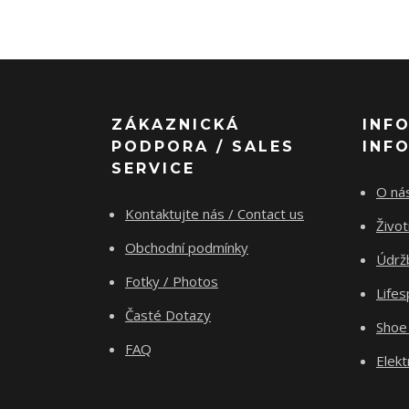
ZÁKAZNICKÁ
INF
PODPORA / SALES
INF
SERVICE
O nás
Kontaktujte nás / Contact us
Živo
Obchodní podmínky
Údrž
Fotky / Photos
Life
Časté Dotazy
Shoe
FAQ
Elekt