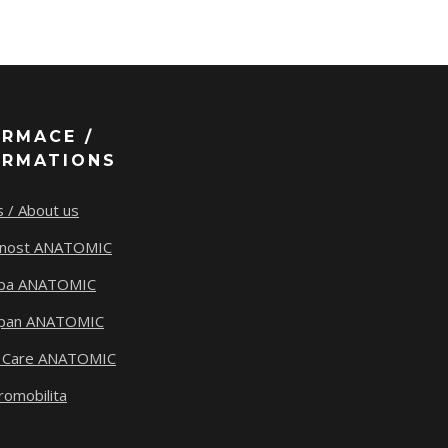
ORMACE /
ORMATIONS
 / About us
tnost ANATOMIC
ba ANATOMIC
span ANATOMIC
 Care ANATOMIC
romobilita