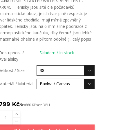
ANATOMIC STARTER WATER-REPELLENT -
AR04C Tenisky jsou šité dle požadavků
minimalistické obuvi, jejich tvar plně respektuje
tvar lidského chodidla, mají mírně zpevněný
opatek. Tenisky jsou na 6 mm silné podrážce z
termoplastického kaučuku, díky čemuž jsou lehké,
maximálně ohebné a přitom odolné (...
celý popis
Dostupnost /
Skladem / In stock
Availability
Velikost / Size
Materiál / Material
799 Kč
/
ks
660 Kč
bez DPH