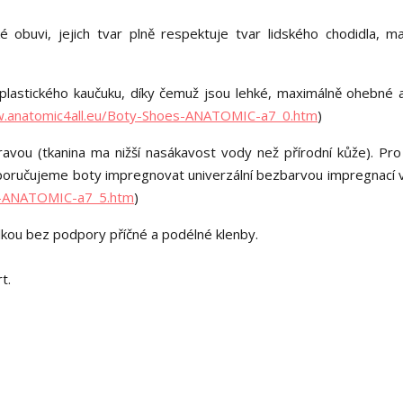
é obuvi, jejich tvar plně respektuje tvar lidského chodidla, ma
lastického kaučuku, díky čemuž jsou lehké, maximálně ohebné 
w.anatomic4all.eu/Boty-Shoes-ANATOMIC-a7_0.htm
)
avou (tkanina ma nižší nasákavost vody než přírodní kůže). Pro
poručujeme boty impregnovat univerzální bezbarvou impregnací v
ba-ANATOMIC-a7_5.htm
)
élkou bez podpory příčné a podélné klenby.
t.