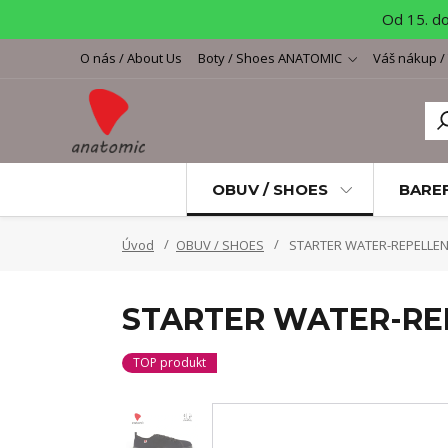
Od 15. d
O nás / About Us
Boty / Shoes ANATOMIC
Váš nákup /
OBUV / SHOES
BARE
Úvod
OBUV / SHOES
STARTER WATER-REPELLENT
STARTER WATER-RE
TOP produkt