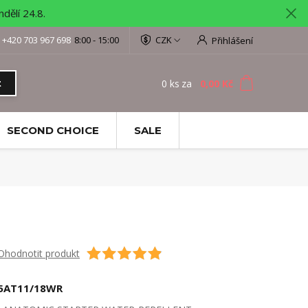
ělí 24.8.
+420 703 967 698
8:00 - 15:00
CZK
Přihlášení
0
ks
za
0,00 Kč
t
SECOND CHOICE
SALE
Ohodnotit produkt
5AT11/18WR