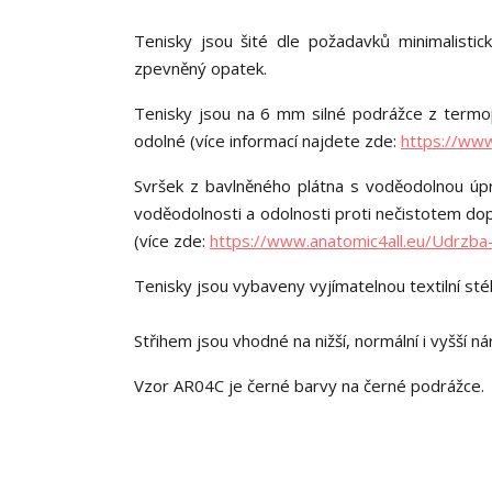
Tenisky jsou šité dle požadavků minimalistick
zpevněný opatek.
Tenisky jsou na 6 mm silné podrážce z termop
odolné (více informací najdete zde:
https://ww
Svršek z bavlněného plátna s voděodolnou úpr
voděodolnosti a odolnosti proti nečistotem do
(více zde:
https://www.anatomic4all.eu/Udrz
Tenisky jsou vybaveny vyjímatelnou textilní st
Střihem jsou vhodné na nižší, normální i vyšší nár
Vzor AR04C je černé barvy na černé podrážce.