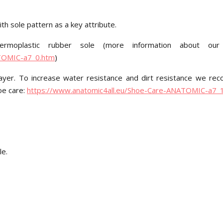
h sole pattern as a key attribute.
moplastic rubber sole (more information about our
ATOMIC-a7_0.htm
)
ayer. To increase water resistance and dirt resistance we r
oe care:
https://www.anatomic4all.eu/Shoe-Care-ANATOMIC-a7_
le.