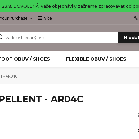
o 23.8. DOVOLENÁ. Vaše objednávky začneme zpracovávat od pond
 Your Purchase
Více
Hleda
FOOT OBUV / SHOES
FLEXIBLE OBUV / SHOES
 - AR04C
PELLENT - AR04C