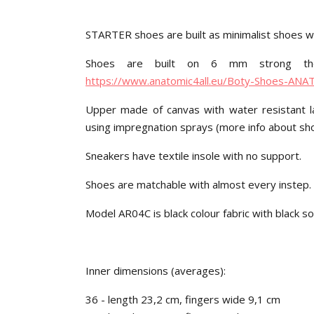
STARTER shoes are built as minimalist shoes wit
Shoes are built on 6 mm strong ther
https://www.anatomic4all.eu/Boty-Shoes-AN
Upper made of canvas with water resistant l
using impregnation sprays (more info about sh
Sneakers have textile insole with no support.
Shoes are matchable with almost every instep.
Model AR04C is black colour fabric with black so
Inner dimensions (averages):
36 - length 23,2 cm, fingers wide 9,1 cm