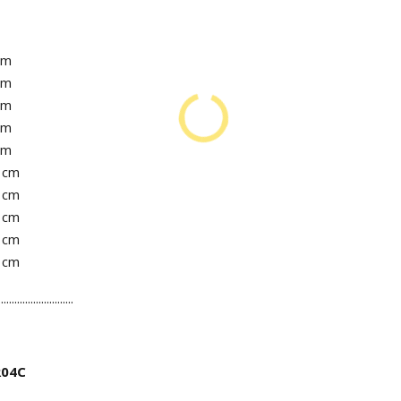
cm
cm
cm
cm
cm
1 cm
2 cm
3 cm
5 cm
7 cm
............................
R04C