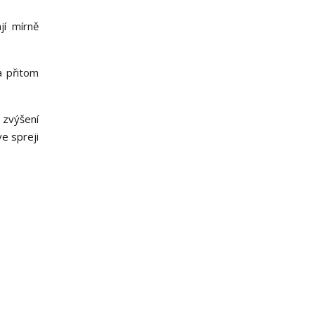
jí mírně
a přitom
 zvýšení
e spreji