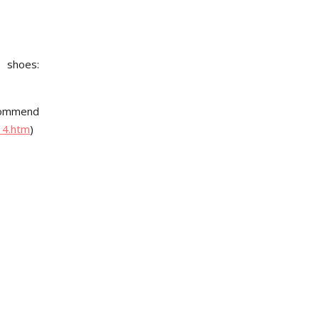
 shoes:
ecommend
14.htm
)