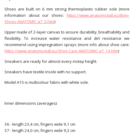
Shoes are built on 6 mm strong thermoplastic rubber sole (more
information about our shoes:
https://www.anatomic4all.eu/Boty-
Shoes-ANATOMIC-a7_0.htm
)
Upper made of 2-layer canvas to assure durability, breathability and
flexibility. To increase water resistance and dirt resistance we
recommend using impregnation sprays (more info about shoe care:
https://www.anatomic4all.eu/Shoe-Care-ANATOMIC-a7_14.htm
)
Sneakers are ready for almost every instep height.
Sneakers have textile insole with no support.
Model A15 is multicolour fabric with white sole.
Inner dimensions (averages):
36 - length 23,4 cm, fingers wide 9,1 cm
37 - length 24,0 cm, fingers wide 9,3 cm