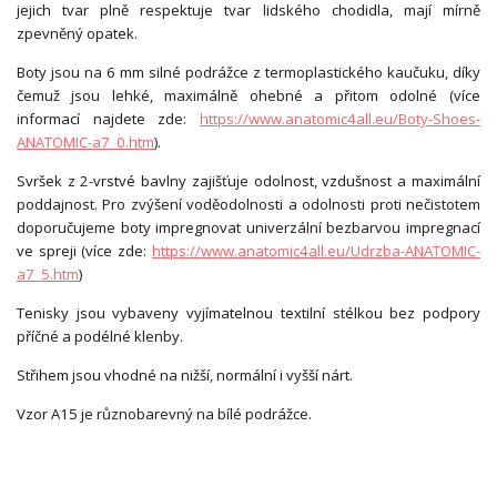
jejich tvar plně respektuje tvar lidského chodidla, mají mírně
zpevněný opatek.
Boty jsou na 6 mm silné podrážce z termoplastického kaučuku, díky
čemuž jsou lehké, maximálně ohebné a přitom odolné (více
informací najdete zde:
https://www.anatomic4all.eu/Boty-Shoes-
ANATOMIC-a7_0.htm
).
Svršek z 2-vrstvé bavlny zajišťuje odolnost, vzdušnost a maximální
poddajnost. Pro zvýšení voděodolnosti a odolnosti proti nečistotem
doporučujeme boty impregnovat univerzální bezbarvou impregnací
ve spreji (více zde:
https://www.anatomic4all.eu/Udrzba-ANATOMIC-
a7_5.htm
)
Tenisky jsou vybaveny vyjímatelnou textilní stélkou bez podpory
příčné a podélné klenby.
Střihem jsou vhodné na nižší, normální i vyšší nárt.
Vzor A15 je různobarevný na bílé podrážce.