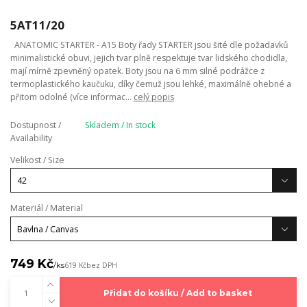
5AT11/20
ANATOMIC STARTER - A15 Boty řady STARTER jsou šité dle požadavků
minimalistické obuvi, jejich tvar plně respektuje tvar lidského chodidla,
mají mírně zpevněný opatek. Boty jsou na 6 mm silné podrážce z
termoplastického kaučuku, díky čemuž jsou lehké, maximálně ohebné a
přitom odolné (více informac...
celý popis
Dostupnost /
Skladem / In stock
Availability
Velikost / Size
Materiál / Material
749 Kč
/
ks
619 Kč
bez DPH
Přidat do košíku / Add to basket