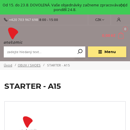
Od 15. do 23.8. DOVOLENÁ. Vaše objednávky začneme zpracovávat od
pondělí 24.8.
+420 703 967 698
8:00 - 15:00
CZK
0
0,00 Kč
Menu
Úvod
OBUV / SHOES
STARTER - A15
STARTER - A15