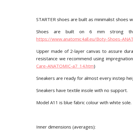
STARTER shoes are built as minimalist shoes wit
Shoes are built on 6 mm strong ther
https://www.anatomic4all.eu/Boty-Shoes-AN
Upper made of 2-layer canvas to assure durabil
resistance we recommend using impregnation
Care-ANATOMIC-a7_14.htm
)
Sneakers are ready for almost every instep hei
Sneakers have textile insole with no support.
Model A11 is blue fabric colour with white sole.
Inner dimensions (averages):