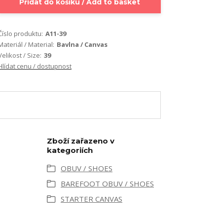
Přidat do košíku / Add to basket
Číslo produktu:
A11-39
Materiál / Material:
Bavlna / Canvas
Velikost / Size:
39
Hlídat cenu / dostupnost
Zboží zařazeno v
kategoriích
OBUV / SHOES
BAREFOOT OBUV / SHOES
STARTER CANVAS