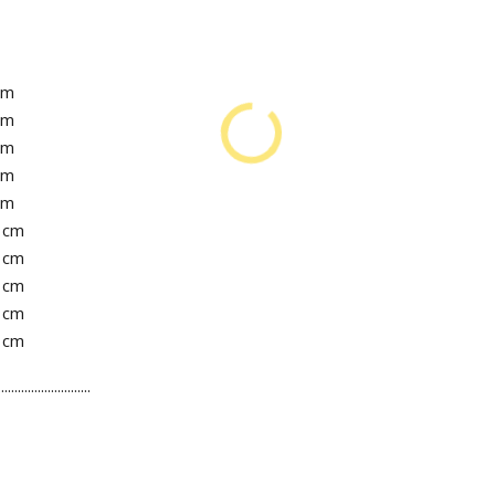
cm
cm
cm
cm
cm
1 cm
2 cm
3 cm
5 cm
7 cm
............................