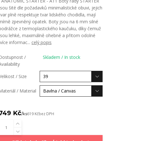
ANATOMIC STARTER - A11 Boty řady STARTER
jsou šité dle požadavků minimalistické obuvi, jejich
tvar plně respektuje tvar lidského chodidla, mají
mírně zpevněný opatek. Boty jsou na 6 mm silné
podrážce z termoplastického kaučuku, díky čemuž
jsou lehké, maximálně ohebné a přitom odolné
(více informac...
celý popis
Dostupnost /
Skladem / In stock
Availability
Velikost / Size
Materiál / Material
749 Kč
/
ks
619 Kč
bez DPH