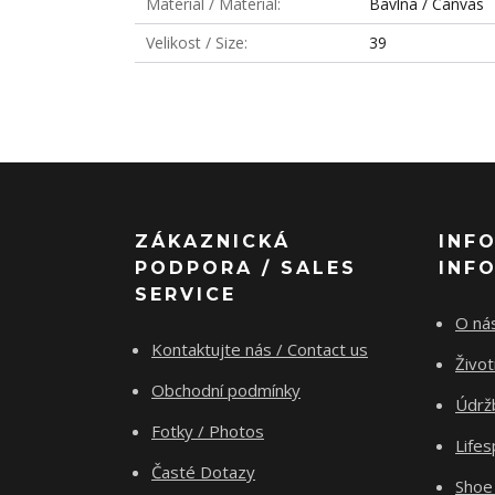
Materiál / Material
Bavlna / Canvas
Velikost / Size
39
ZÁKAZNICKÁ
INF
PODPORA / SALES
INF
SERVICE
O nás
Kontaktujte nás / Contact us
Živo
Obchodní podmínky
Údrž
Fotky / Photos
Life
Časté Dotazy
Shoe