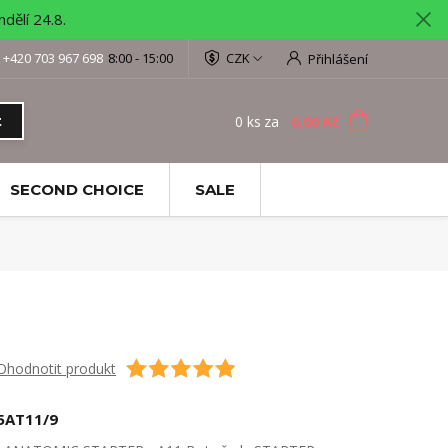
ělí 24.8.
+420 703 967 698
8:00 - 15:00
CZK
Přihlášení
0
ks
za
0,00 Kč
t
SECOND CHOICE
SALE
Ohodnotit produkt
5AT11/9