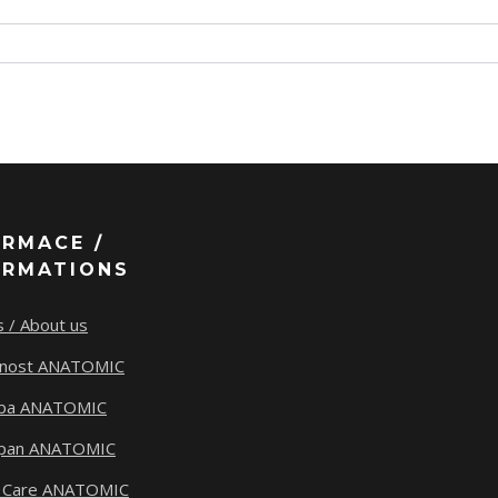
ORMACE /
ORMATIONS
 / About us
tnost ANATOMIC
ba ANATOMIC
span ANATOMIC
 Care ANATOMIC