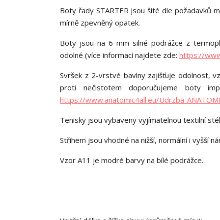
Boty řady STARTER jsou šité dle požadavků minim
mírně zpevněný opatek.
Boty jsou na 6 mm silné podrážce z termopl
odolné (více informací najdete zde:
https://ww
Svršek z 2-vrstvé bavlny zajišťuje odolnost, 
proti nečistotem doporučujeme boty impr
https://www.anatomic4all.eu/Udrzba-ANATOM
Tenisky jsou vybaveny vyjímatelnou textilní st
Střihem jsou vhodné na nižší, normální i vyšší nár
Vzor A11 je modré barvy na bílé podrážce.