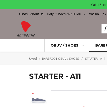
Od 15. d
O nás / About Us
Boty / Shoes ANATOMIC
Váš nákup /
OBUV / SHOES
BARE
Úvod
BAREFOOT OBUV / SHOES
STARTER - A11
STARTER - A11