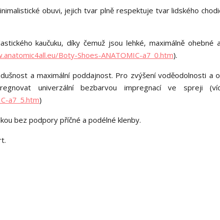
alistické obuvi, jejich tvar plně respektuje tvar lidského chodid
astického kaučuku, díky čemuž jsou lehké, maximálně ohebné 
w.anatomic4all.eu/Boty-Shoes-ANATOMIC-a7_0.htm
).
vzdušnost a maximální poddajnost. Pro zvýšení voděodolnosti a o
egnovat univerzální bezbarvou impregnací ve spreji (ví
IC-a7_5.htm
)
élkou bez podpory příčné a podélné klenby.
t.